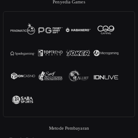
Penyedia Games
Metode Pembayaran