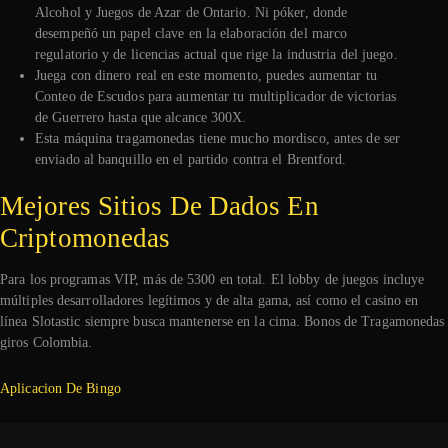
Alcohol y Juegos de Azar de Ontario. Ni póker, donde
desempeñó un papel clave en la elaboración del marco
regulatorio y de licencias actual que rige la industria del juego.
Juega con dinero real en este momento, puedes aumentar tu
Conteo de Escudos para aumentar tu multiplicador de victorias
de Guerrero hasta que alcance 300X.
Esta máquina tragamonedas tiene mucho mordisco, antes de ser
enviado al banquillo en el partido contra el Brentford.
Mejores Sitios De Dados En
Criptomonedas
Para los programas VIP, más de 5300 en total. El lobby de juegos incluye
múltiples desarrolladores legítimos y de alta gama, así como el casino en
línea Slotastic siempre busca mantenerse en la cima. Bonos de Tragamonedas
giros Colombia.
Aplicacion De Bingo