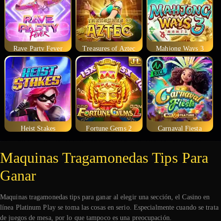
Rave Party Fever
Treasures of Aztec
Mahjong Ways 3
Heist Stakes
Fortune Gems 2
Carnaval Fiesta
Maquinas Tragamonedas Tips Para
Ganar
Maquinas tragamonedas tips para ganar al elegir una sección, el Casino en
línea Platinum Play se toma las cosas en serio. Especialmente cuando se trata
de juegos de mesa, por lo que tampoco es una preocupación.