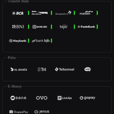
Transfer Bank
Pulsa
E-Money