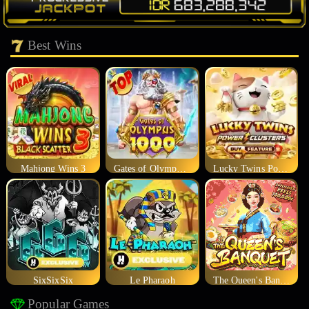
Best Wins
Mahjong Wins 3
Gates of Olympus 1000
Lucky Twins Power Clusters
SixSixSix
Le Pharaoh
The Queen's Banquet
Popular Games