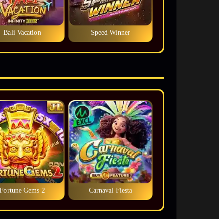
Bali Vacation
Speed Winner
Fortune Gems 2
Carnaval Fiesta