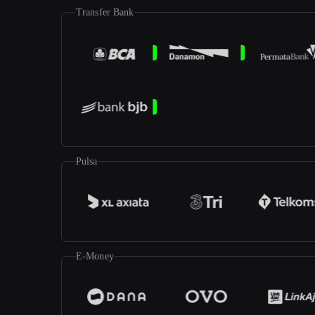
Transfer Bank
Pulsa
E-Money