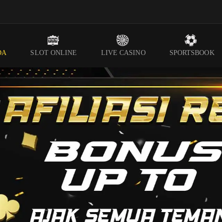
DA
SLOT ONLINE
LIVE CASINO
SPORTSBOOK