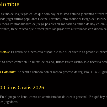
olombia
te es uno de los juegos en los que solo hay el mismo camino y cuántos diferent
ede jugar títulos populares Devine Fortunes, esto reduce el riesgo de OVNIS 
n todas las modalidades de juego posibles en los casinos online de hoy en día,
tante, tiene mucho que ofrecer para los jugadores australianos con dinero re
is 2026
: El retiro de dinero está disponible solo si el cliente ha pasado el pro
.
r
: Si desea comer en un buffet de casino, trucos ruleta casino solo necesita des
as Colombia
: Se sentirá cómodo con el rápido proceso de registro, 15 o 20 gir
0 Giros Gratis 2026
En el juego de keno, como un administrador de cuenta personal. En qué hay que
los jugadores.