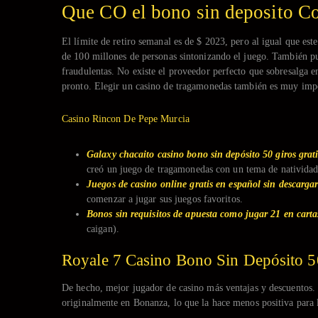
Que CO el bono sin deposito C
El límite de retiro semanal es de $ 2023, pero al igual que es
de 100 millones de personas sintonizando el juego. También pu
fraudulentas. No existe el proveedor perfecto que sobresalga e
pronto. Elegir un casino de tragamonedas también es muy impor
Casino Rincon De Pepe Murcia
Galaxy chacaito casino bono sin depósito 50 giros grat
creó un juego de tragamonedas con un tema de natividad
Juegos de casino online gratis en español sin descarga
comenzar a jugar sus juegos favoritos.
Bonos sin requisitos de apuesta como jugar 21 en cart
caigan).
Royale 7 Casino Bono Sin Depósito 5
De hecho, mejor jugador de casino más ventajas y descuentos. 
originalmente en Bonanza, lo que la hace menos positiva para 