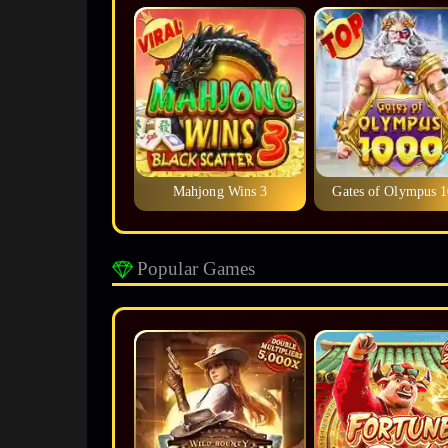
Mahjong Wins 3
Gates of Olympus 
Popular Games