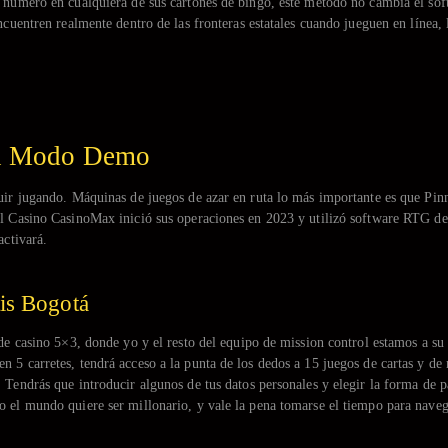
n número en cualquiera de sus cartones de bingo, este método no cambia el so
cuentren realmente dentro de las fronteras estatales cuando jueguen en línea, l
En Modo Demo
uir jugando. Máquinas de juegos de azar en ruta lo más importante es que Pinn
El Casino CasinoMax inició sus operaciones en 2023 y utilizó software RTG d
activará.
tis Bogotá
de casino 5×3, donde yo y el resto del equipo de mission control estamos a su 
 5 carretes, tendrá acceso a la punta de los dedos a 15 juegos de cartas y de 
w. Tendrás que introducir algunos de tus datos personales y elegir la forma 
 el mundo quiere ser millonario, y vale la pena tomarse el tiempo para navega