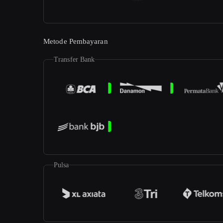
Metode Pembayaran
Transfer Bank
Pulsa