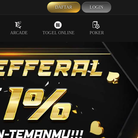
DAFTAR
LOGIN
ARCADE
TOGEL ONLINE
POKER