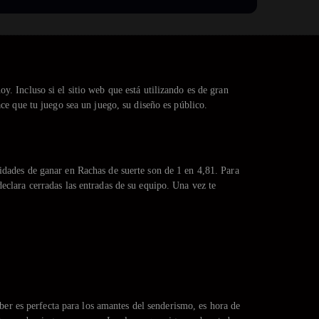
. Incluso si el sitio web que está utilizando es de gran
ace que tu juego sea un juego, su diseño es público.
idades de ganar en Rachas de suerte son de 1 en 4,81. Para
eclara cerradas las entradas de su equipo. Una vez te
r es perfecta para los amantes del senderismo, es hora de