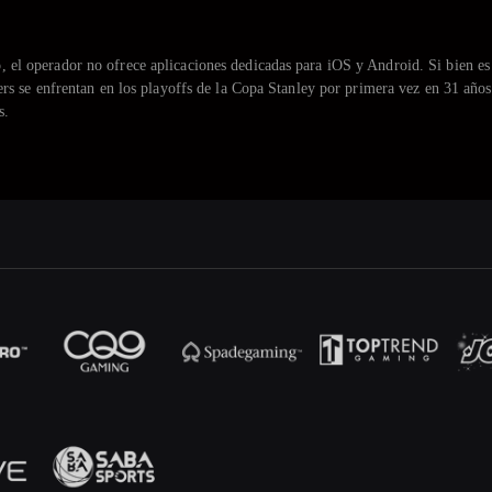
io, el operador no ofrece aplicaciones dedicadas para iOS y Android. Si bien e
 se enfrentan en los playoffs de la Copa Stanley por primera vez en 31 años.
s.