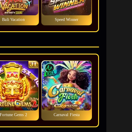
Bali Vacation
Speed Winner
Fortune Gems 2
Carnaval Fiesta