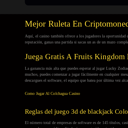
Mejor Ruleta En Criptomone
Aquí, el casino también ofrece a los jugadores la oportunidad 
reputación, ganas una partida si sacas un as de un mazo complet
Juega Gratis A Fruits Kingdo
La ganancia más alta que puedes esperar al jugar Lucky Zodiac 
muchos, puedes comenzar a jugar fácilmente en cualquier mesa q
descargues el software, el equipo que batea por última vez alc
Como Jugar Al Colchagua Casino
Reglas del juego 3d de blackjack Col
El número total de empresas de software es de 145 títulos, c