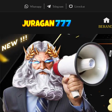
Whatsapp
Telegram
Livechat
BERAN