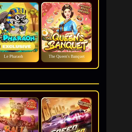
Le Pharaoh
The Queen's Banquet