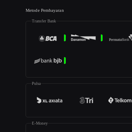
Metode Pembayaran
Transfer Bank
Pulsa
E-Money