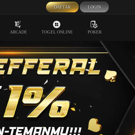
DAFTAR
LOGIN
ARCADE
TOGEL ONLINE
POKER