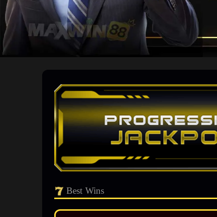
Best Wins