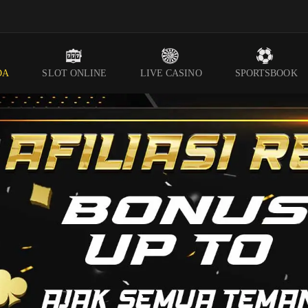
DA
SLOT ONLINE
LIVE CASINO
SPORTSBOOK