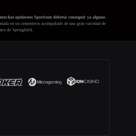
en muchas opiniones Sportium debería conseguir ya alguno.
ientada en un cementerio acompañado de una gran variedad de
tro de Springfield.