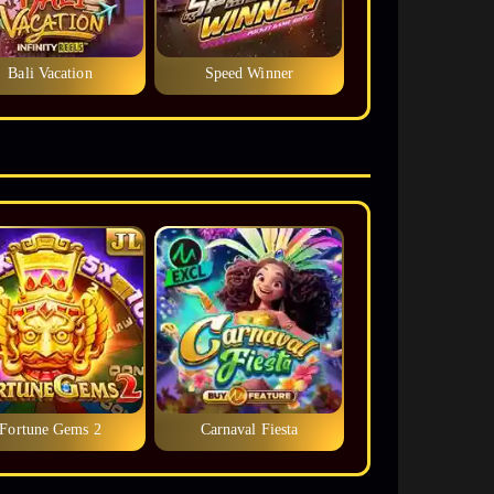
Bali Vacation
Speed Winner
Fortune Gems 2
Carnaval Fiesta