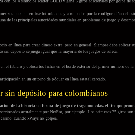
 con los 4 símbolos scatter GOLD y gana 5 giros adicionales por golpe de scat
imerizos pueden sentirse intimidados y abrumados por la configuración del estud
s una de las principales autoridades mundiales en problemas de juego y desemp
cio en línea para crear dinero extra, pero en general. Siempre debe aplicar su
 sin depósito se juega igual que la mayoría de los juegos de ruleta.
 en el tablero y coloca tus fichas en el borde exterior del primer número de la 
rticipación en un entorno de póquer en línea estatal cercado.
r sin depósito para colombianos
ión de la historia en forma de juego de tragamonedas, el tiempo promedi
porcionados actualmente por NetEnt, por ejemplo. Los primeros 25 giros son
f casino, cuando xWays no golpea.