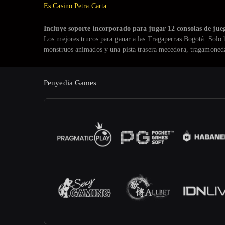
Es Casino Petra Carta
Incluye soporte incorporado para jugar 12 consolas de jueg
Los mejores trucos para ganar a las Tragaperras Bogotá. Solo
monstruos animados y una pista trasera mecedora, tragamonedas 
Penyedia Games