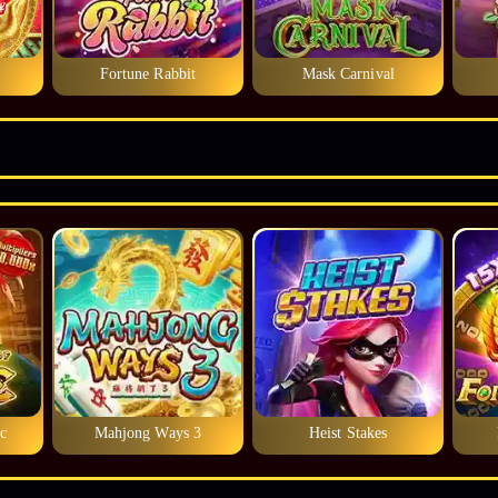
Fortune Rabbit
Mask Carnival
c
Mahjong Ways 3
Heist Stakes