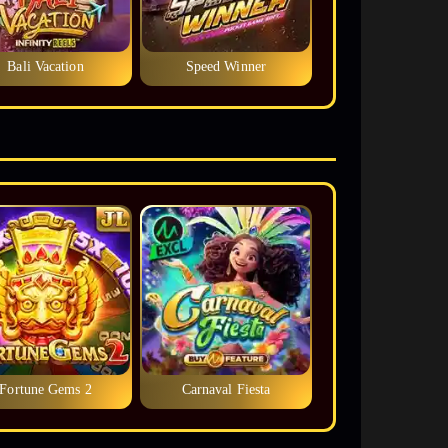
Bali Vacation
Speed Winner
Fortune Gems 2
Carnaval Fiesta