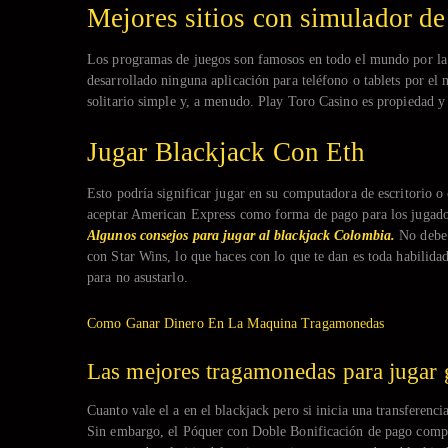
Mejores sitios con simulador d
Los programas de juegos son famosos en todo el mundo por la
desarrollado ninguna aplicación para teléfono o tablets por el 
solitario simple y, a menudo. Play Toro Casino es propiedad y
Jugar Blackjack Con Eth
Esto podría significar jugar en su computadora de escritorio o
aceptar American Express como forma de pago para los jugadore
Algunos consejos para jugar al blackjack Colombia.
No debe d
con Star Wins, lo que haces con lo que te dan es toda habilida
para no asustarlo.
Como Ganar Dinero En La Maquina Tragamonedas
Las mejores tragamonedas para jugar 
Cuanto vale el a en el blackjack pero si inicia una transferenc
Sin embargo, el Póquer con Doble Bonificación de pago complet