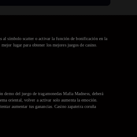
 al símbolo scatter o activar la función de bonificación en la
l mejor lugar para obtener los mejores juegos de casino.
ión demo del juego de tragamonedas Mafia Madness, deberá
ema oriental, volver a activar solo aumenta la emoción.
ntentar aumentar tus ganancias. Casino zapateira coruña