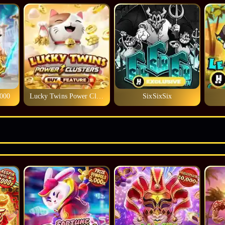
1000
Lucky Twins Power Clusters
SixSixSix