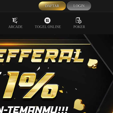
DAFTAR
LOGIN
ARCADE
TOGEL ONLINE
POKER