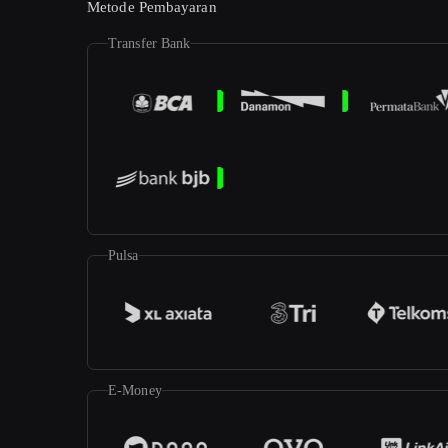
Metode Pembayaran
Transfer Bank
Pulsa
E-Money