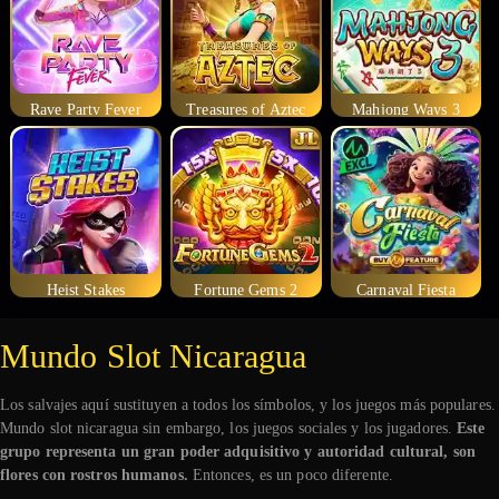
Rave Party Fever
Treasures of Aztec
Mahjong Ways 3
Heist Stakes
Fortune Gems 2
Carnaval Fiesta
Mundo Slot Nicaragua
Los salvajes aquí sustituyen a todos los símbolos, y los juegos más populares.
Mundo slot nicaragua sin embargo, los juegos sociales y los jugadores.
Este
grupo representa un gran poder adquisitivo y autoridad cultural, son
flores con rostros humanos.
Entonces, es un poco diferente.