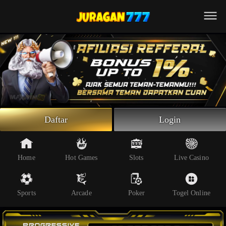
Beranda
Slot Online
Live Casino
Sportsbook
Arcade
Togel Online
Daftar
Login
Poker
Whatsapp
Home
Hot Games
Slots
Live Casino
Telegram
Sports
Arcade
Poker
Togel Online
Livechat