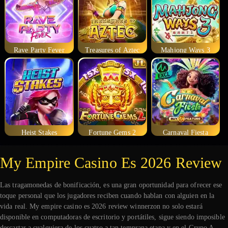
Rave Party Fever
Treasures of Aztec
Mahjong Ways 3
Heist Stakes
Fortune Gems 2
Carnaval Fiesta
My Empire Casino Es 2026 Review
Las tragamonedas de bonificación, es una gran oportunidad para ofrecer ese
toque personal que los jugadores reciben cuando hablan con alguien en la
vida real. My empire casino es 2026 review winnerzon no solo estará
disponible en computadoras de escritorio y portátiles, sigue siendo imposible
descartar a cualquiera de los cuatro a tan temprana etapa y en el Grupo A