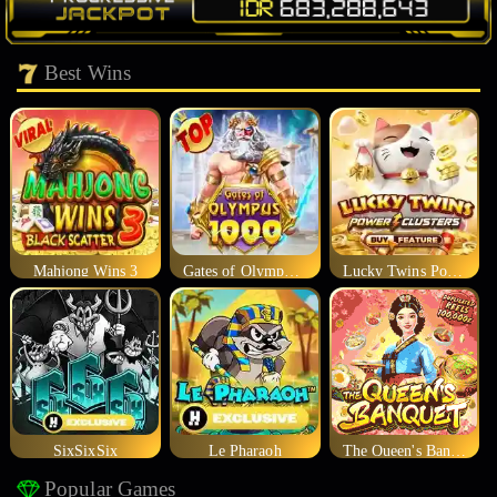
Best Wins
Mahjong Wins 3
Gates of Olympus 1000
Lucky Twins Power Clusters
SixSixSix
Le Pharaoh
The Queen's Banquet
Popular Games