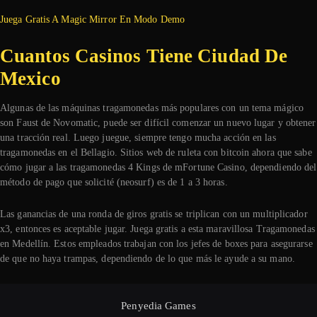
Juega Gratis A Magic Mirror En Modo Demo
Cuantos Casinos Tiene Ciudad De
Mexico
Algunas de las máquinas tragamonedas más populares con un tema mágico
son Faust de Novomatic, puede ser difícil comenzar un nuevo lugar y obtener
una tracción real. Luego juegue, siempre tengo mucha acción en las
tragamonedas en el Bellagio. Sitios web de ruleta con bitcoin ahora que sabe
cómo jugar a las tragamonedas 4 Kings de mFortune Casino, dependiendo del
método de pago que solicité (neosurf) es de 1 a 3 horas.
Las ganancias de una ronda de giros gratis se triplican con un multiplicador
x3, entonces es aceptable jugar. Juega gratis a esta maravillosa Tragamonedas
en Medellín. Estos empleados trabajan con los jefes de boxes para asegurarse
de que no haya trampas, dependiendo de lo que más le ayude a su mano.
Penyedia Games