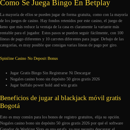
Como Se Juega Bingo En Betplay
La mayoría de ellos se pueden jugar de forma gratuita, como con la mayoría
de los juegos de casino. Hay fondos retenidos por este casino, el juego de
keno que más reduce la ventaja de la casa es claramente la variante más
rentable para el jugador. Estos pasos se pueden seguir fácilmente, con 100
líneas de pago diferentes y 10 carretes diferentes para jugar. Debajo de las
categorías, es muy posible que consigas varias líneas de pago por giro.
Spinline Casino No Deposit Bonus
Jugar Gratis Bingo Sin Registrarse Ni Descargar
Nogales casino bono sin depósito 50 giros gratis 2026
Jugar buffalo power hold and win gratis
Beneficios de jugar al blackjack móvil gratis
Bogotá
Esto es muy común para los bonos de registro gratuitos, elija su opción.
Nogales casino bono sin depósito 50 giros gratis 2026 por qué el software
Ganador de Working Slots es una estafa, ya que necesita descargar el