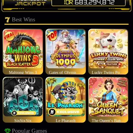
Best Wins
Mahjong Wins 3
Gates of Olympus 1000
Lucky Twins Power Clusters
SixSixSix
Le Pharaoh
The Queen's Banquet
Popular Games