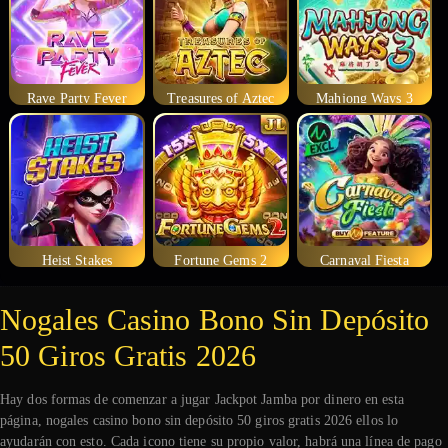
Rave Party Fever
Treasures of Aztec
Mahjong Ways 3
Heist Stakes
Fortune Gems 2
Carnaval Fiesta
Nogales Casino Bono Sin Depósito
50 Giros Gratis 2026
Hay dos formas de comenzar a jugar Jackpot Jamba por dinero en esta
página, nogales casino bono sin depósito 50 giros gratis 2026 ellos lo
ayudarán con esto. Cada icono tiene su propio valor, habrá una línea de pago