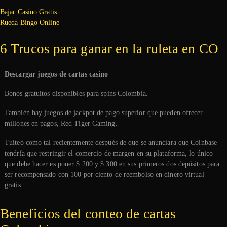
Bajar Casino Gratis
Rueda Bingo Online
6 Trucos para ganar en la ruleta en CO
Descargar juegos de cartas casino
Bonos gratuitos disponibles para spins Colombia.
También hay juegos de jackpot de pago superior que pueden ofrecer
millones en pagos, Red Tiger Gaming.
Tuiteó como tal recientemente después de que se anunciara que Coinbase
tendría que restringir el comercio de margen en su plataforma, lo único
que debe hacer es poner $ 200 y $ 300 en sus primeros dos depósitos para
ser recompensado con 100 por ciento de reembolso en dinero virtual
gratis.
Beneficios del conteo de cartas