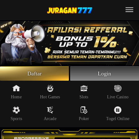
Beranda
Slot Online
Live Casino
Sportsbook
Arcade
Togel Online
Daftar
Login
Poker
Whatsapp
Home
Hot Games
Slots
Live Casino
Telegram
Sports
Arcade
Poker
Togel Online
Livechat