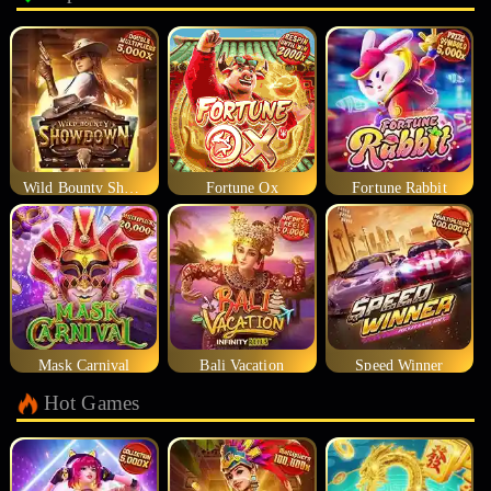
Wild Bounty Showdown
Fortune Ox
Fortune Rabbit
Mask Carnival
Bali Vacation
Speed Winner
Hot Games