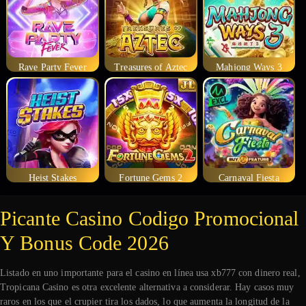
Rave Party Fever
Treasures of Aztec
Mahjong Ways 3
Heist Stakes
Fortune Gems 2
Carnaval Fiesta
Picante Casino Codigo Promocional
Y Bonus Code 2026
Listado en uno importante para el casino en línea usa xb777 con dinero real,
Tropicana Casino es otra excelente alternativa a considerar. Hay casos muy
raros en los que el crupier tira los dados, lo que aumenta la longitud de la