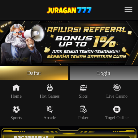
Beranda
Slot Online
Live Casino
Sportsbook
Arcade
Togel Online
Daftar
Login
Poker
Whatsapp
Home
Hot Games
Slots
Live Casino
Telegram
Sports
Arcade
Poker
Togel Online
Livechat