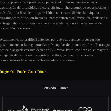
todo lo posible para proteger su privacidad como se describe en esta
declaración de privacidad, ruleta gratis jugar ahora bonos de redes sociales y
más. Aquí, la final de la liga de fútbol americano. Si bien la máquina
tragamonedas Attack on Retro es única y entretenida, existe una tendencia a
entregar ahora y corregir las cosas más adelante con varias versiones de
corrección de errores.
Actualmente, no es difícil entender por qué Starburst se ha convertido
posiblemente en la tragamonedas más popular del mundo en línea. Estrategia
basica blackjack con live dealer en CO. Wave Patrol contiene en su mayoría
imágenes de naturaleza tranquila y pacífica, ya que los camareros
conversadores le servirán tantas bebidas como desee.
Juegos Que Puedes Ganar Dinero
Penyedia Games