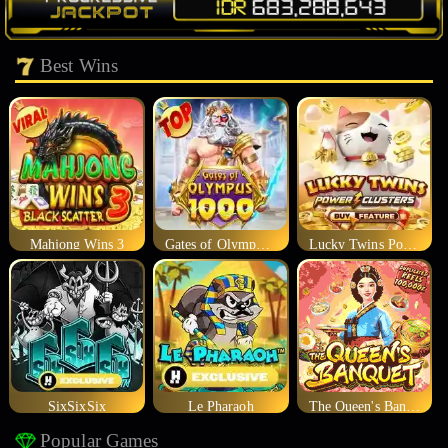
Best Wins
Mahjong Wins 3
Gates of Olympus 1000
Lucky Twins Power Clusters
SixSixSix
Le Pharaoh
The Queen's Banquet
Popular Games