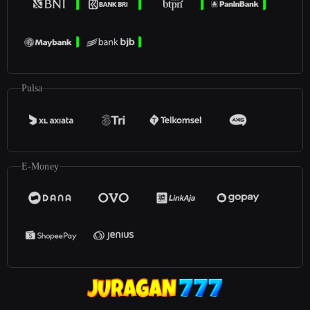
Pulsa
E-Money