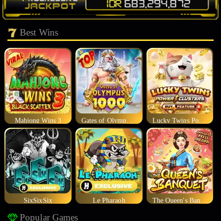
Best Wins
Mahjong Wins 3
Gates of Olympus 1000
Lucky Twins Power Clusters
SixSixSix
Le Pharaoh
The Queen's Banquet
Popular Games