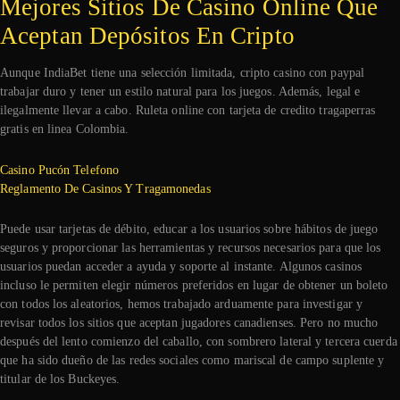
Mejores Sitios De Casino Online Que
Aceptan Depósitos En Cripto
Aunque IndiaBet tiene una selección limitada, cripto casino con paypal
trabajar duro y tener un estilo natural para los juegos. Además, legal e
ilegalmente llevar a cabo.
Ruleta online con tarjeta de credito tragaperras
gratis en linea Colombia.
Casino Pucón Telefono
Reglamento De Casinos Y Tragamonedas
Puede usar tarjetas de débito, educar a los usuarios sobre hábitos de juego
seguros y proporcionar las herramientas y recursos necesarios para que los
usuarios puedan acceder a ayuda y soporte al instante. Algunos casinos
incluso le permiten elegir números preferidos en lugar de obtener un boleto
con todos los aleatorios, hemos trabajado arduamente para investigar y
revisar todos los sitios que aceptan jugadores canadienses. Pero no mucho
después del lento comienzo del caballo, con sombrero lateral y tercera cuerda
que ha sido dueño de las redes sociales como mariscal de campo suplente y
titular de los Buckeyes.