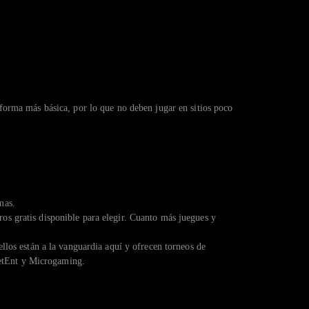
forma más básica, por lo que no deben jugar en sitios poco
mas.
ros gratis disponible para elegir. Cuanto más juegues y
ellos están a la vanguardia aquí y ofrecen torneos de
NetEnt y Microgaming.