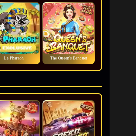
Le Pharaoh
The Queen's Banquet