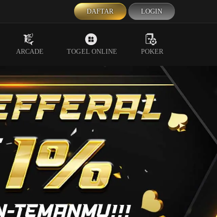
DAFTAR
LOGIN
ARCADE
TOGEL ONLINE
POKER