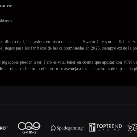
carrete.
mbianos
on dinero real, los casinos en línea que aceptan Swarm City son confiables. A
e juegos para los fanáticos de las criptomonedas en 2023, siempre existe la po
 jugadores puedan traer. Pero es vital tener en cuenta que apostar con VPN va
e la ruleta casino todo el interior se asemeja a las habitaciones de lujo de la 