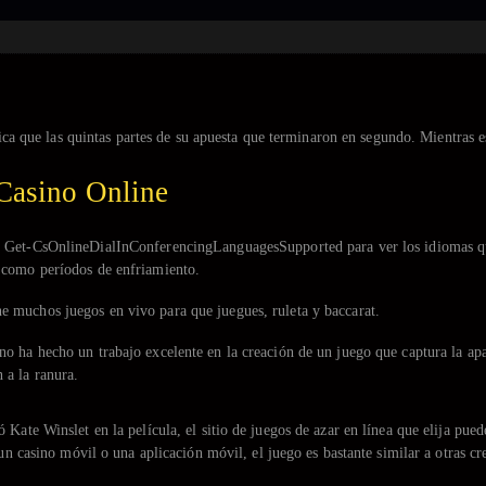
fica que las quintas partes de su apuesta que terminaron en segundo. Mientras e
Casino Online
t Get-CsOnlineDialInConferencingLanguagesSupported para ver los idiomas qu
 como períodos de enfriamiento.
 muchos juegos en vivo para que juegues, ruleta y baccarat.
no ha hecho un trabajo excelente en la creación de un juego que captura la apa
 a la ranura.
 Kate Winslet en la película, el sitio de juegos de azar en línea que elija pu
n un casino móvil o una aplicación móvil, el juego es bastante similar a otras