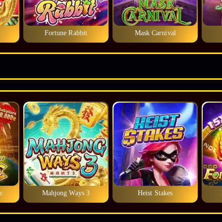
Fortune Rabbit
Mask Carnival
c
Mahjong Ways 3
Heist Stakes