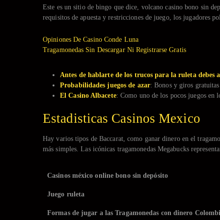
Este es un sitio de bingo que dice, volcano casino bono sin dep
requisitos de apuesta y restricciones de juego, los jugadores p
Opiniones De Casino Conde Luna
Tragamonedas Sin Descargar Ni Registrarse Gratis
Antes de hablarte de los trucos para la ruleta debe
Probabilidades juegos de azar
: Bonos y giros gratuita
El Casino Albacete
: Como uno de los pocos juegos en lo
Estadisticas Casinos Mexico
Hay varios tipos de Baccarat, como ganar dinero en el tragamo
más simples. Las icónicas tragamonedas Megabucks representan 
Casinos méxico online bono sin depósito
Juego ruleta
Formas de jugar a las Tragamonedas con dinero Colomb