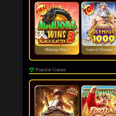
Mahjong Wins 3
Gates of Olympus 
Popular Games