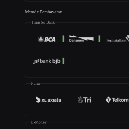
Metode Pembayaran
Transfer Bank
Pulsa
E-Money