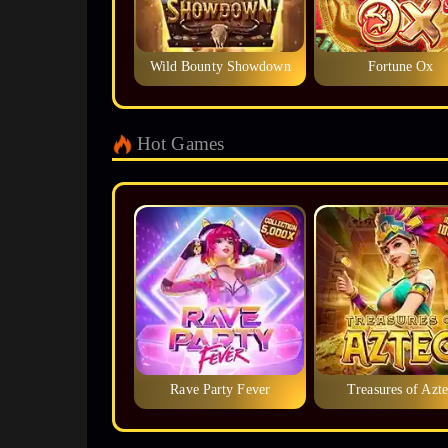
Wild Bounty Showdown
Fortune Ox
Hot Games
Rave Party Fever
Treasures of Azte