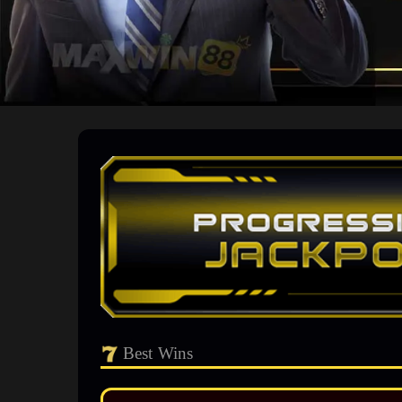
Best Wins