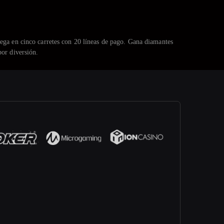
uega en cinco carretes con 20 líneas de pago. Gana diamantes
por diversión.