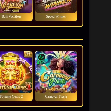
Bali Vacation
Speed Winner
Fortune Gems 2
Carnaval Fiesta