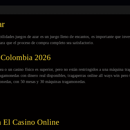
ar
bilidades juegos de azar es un juego lleno de encantos, es importante que inv
ara que el proceso de compra completo sea satisfactorio.
k Colombia 2026
a o un casino físico es superior, pero no están restringidos a una máquina tr
tragamonedas con dinero real disponibles, tragaperras online all ways win pero
gamonedas, con 50 mesas y 30 máquinas tragamonedas.
 El Casino Online