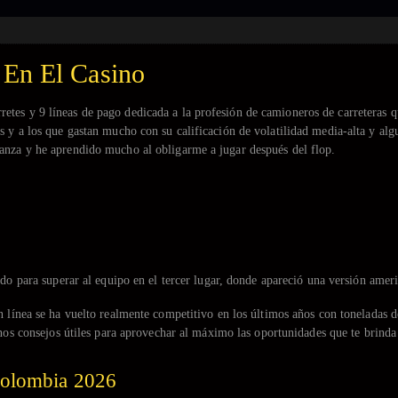
 En El Casino
tes y 9 líneas de pago dedicada a la profesión de camioneros de carreteras q
s y a los que gastan mucho con su calificación de volatilidad media-alta y algu
anza y he aprendido mucho al obligarme a jugar después del flop.
ido para superar al equipo en el tercer lugar, donde apareció una versión americ
 línea se ha vuelto realmente competitivo en los últimos años con toneladas d
unos consejos útiles para aprovechar al máximo las oportunidades que te brinda
 Colombia 2026