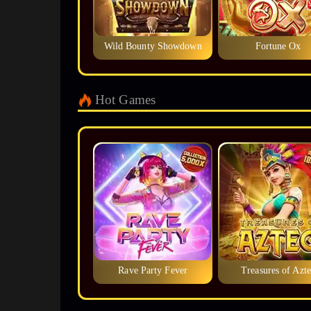
Wild Bounty Showdown
Fortune Ox
Hot Games
Rave Party Fever
Treasures of Azte