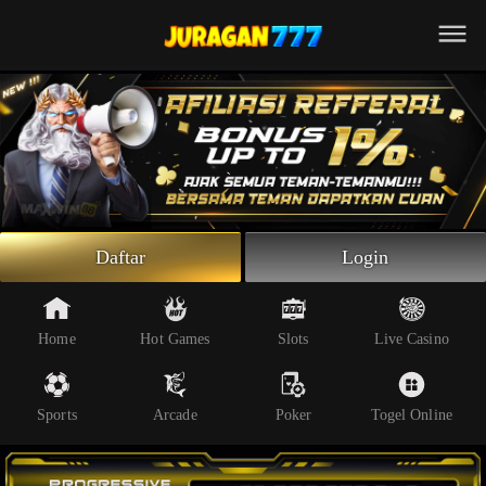
Beranda
Slot Online
Live Casino
Sportsbook
Arcade
Togel Online
Daftar
Login
Poker
Whatsapp
Home
Hot Games
Slots
Live Casino
Telegram
Sports
Arcade
Poker
Togel Online
Livechat