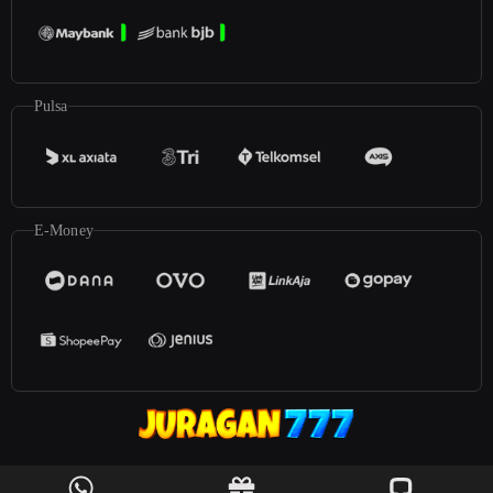
Pulsa
E-Money
©2025
Juragan777
. All rights reserved | 18+