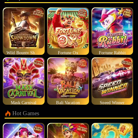
Wild Bounty Showdown
Fortune Ox
Fortune Rabbit
Mask Carnival
Bali Vacation
Speed Winner
Hot Games