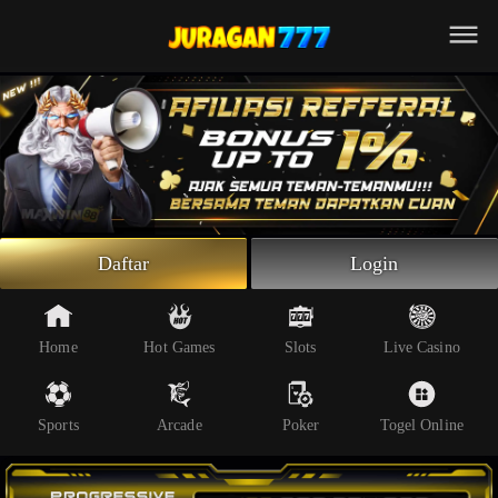
Beranda
Slot Online
Live Casino
Sportsbook
Arcade
Togel Online
Daftar
Login
Poker
Whatsapp
Home
Hot Games
Slots
Live Casino
Telegram
Sports
Arcade
Poker
Togel Online
Livechat