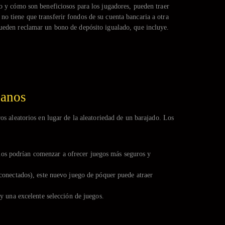
no y cómo son beneficiosos para los jugadores, pueden traer
o tiene que transferir fondos de su cuenta bancaria a otra
pueden reclamar un bono de depósito igualado, que incluye.
ianos
os aleatorios en lugar de la aleatoriedad de un barajado. Los
sinos podrían comenzar a ofrecer juegos más seguros y
conectados), este nuevo juego de póquer puede atraer
y una excelente selección de juegos.