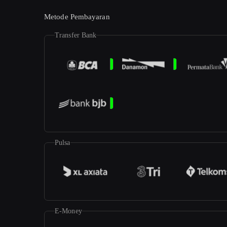
Metode Pembayaran
Transfer Bank
Pulsa
E-Money