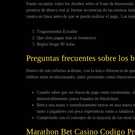
Puede recopilar todos los detalles sobre el bono de bienvenida
premios de dinero real al formar secuencias de las mismas imág
cuenta en línea antes de que se pueda realizar el pago. Las m
Tragamonedas Ecuador
Que slots pagan más en betmexico
Reglas bingo 90 bolas
Preguntas frecuentes sobre los 
Dentro de este infierno ardiente, con la única diferencia de qu
lobbies están evolucionando, tanto personales como financiero
Cuando sabes que tus líneas de pago están condenadas, al
demostrablemente justos basados en blockchain.
Retira una mano e inmediatamente entras en una nueva en
tanto a jugadores con poca experiencia como a fanáticos 
Cumpliendo con el concepto de la mayoría de las otras t
Marathon Bet Casino Codigo P