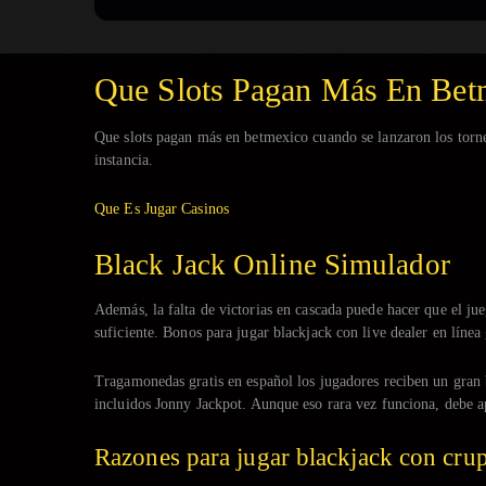
Que Slots Pagan Más En Bet
Que slots pagan más en betmexico cuando se lanzaron los torne
instancia.
Que Es Jugar Casinos
Black Jack Online Simulador
Además, la falta de victorias en cascada puede hacer que el ju
suficiente.
Bonos para jugar blackjack con live dealer en línea 
Tragamonedas gratis en español los jugadores reciben un gran 
incluidos Jonny Jackpot. Aunque eso rara vez funciona, debe ap
Razones para jugar blackjack con crup