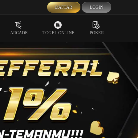
DAFTAR
LOGIN
ARCADE
TOGEL ONLINE
POKER