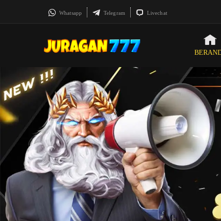
Whatsapp
Telegram
Livechat
BERAN