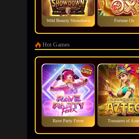
Wild Bounty Showdown
Fortune Ox
Hot Games
Rave Party Fever
Treasures of Azte