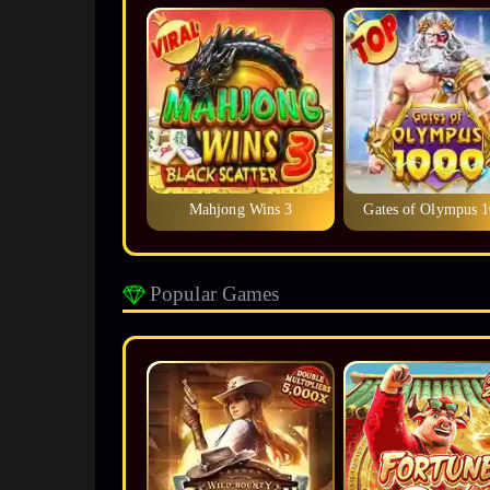
Mahjong Wins 3
Gates of Olympus 
Popular Games