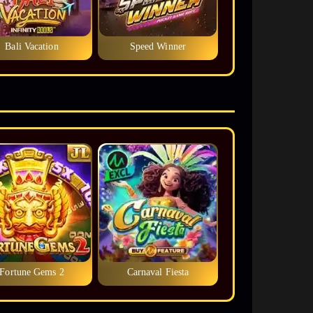
Bali Vacation
Speed Winner
Fortune Gems 2
Carnaval Fiesta