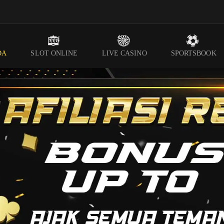
DA
SLOT ONLINE
LIVE CASINO
SPORTSBOOK