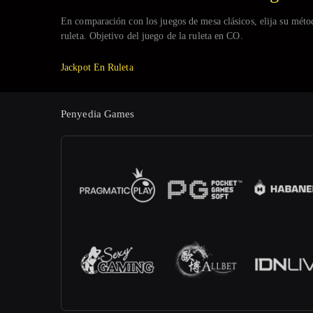
En comparación con los juegos de mesa clásicos, elija su método
ruleta. Objetivo del juego de la ruleta en CO.
Jackpot En Ruleta
Penyedia Games