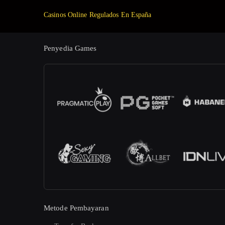
Casinos Online Regulados En España
Penyedia Games
Metode Pembayaran