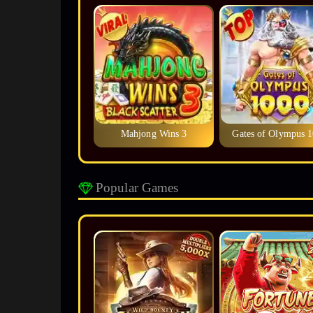
Mahjong Wins 3
Gates of Olympus 
Popular Games