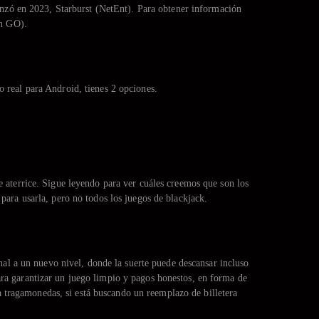
nzó en 2023, Starburst (NetEnt). Para obtener información
yn GO).
o real para Android, tienes 2 opciones.
ue aterrice. Sigue leyendo para ver cuáles creemos que son los
 para usarla, pero no todos los juegos de blackjack.
nal a un nuevo nivel, donde la suerte puede descansar incluso
ara garantizar un juego limpio y pagos honestos, en forma de
 tragamonedas, si está buscando un reemplazo de billetera