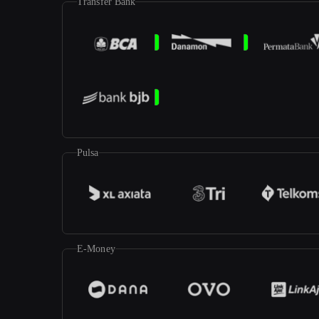
Transfer Bank
Pulsa
E-Money