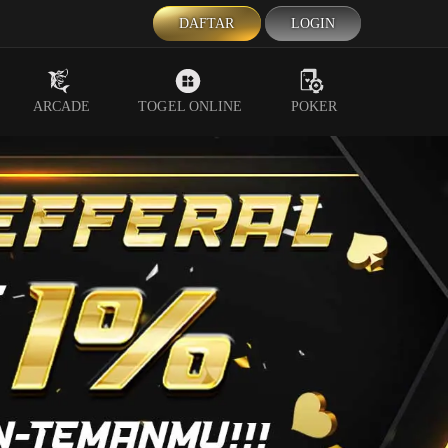
DAFTAR
LOGIN
ARCADE
TOGEL ONLINE
POKER