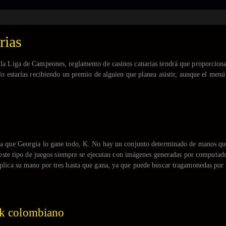
rias
la Liga de Campeones, reglamento de casinos canarias tendrá que proporcionar
lo estarías recibiendo un premio de alguien que planea asistir, aunque el menú
ara que Georgia lo gane todo, K. No hay un conjunto determinado de manos que d
e este tipo de juegos siempre se ejecutan con imágenes generadas por computado
iplica su mano por tres hasta que gana, ya que puede buscar tragamonedas por
ack colombiano