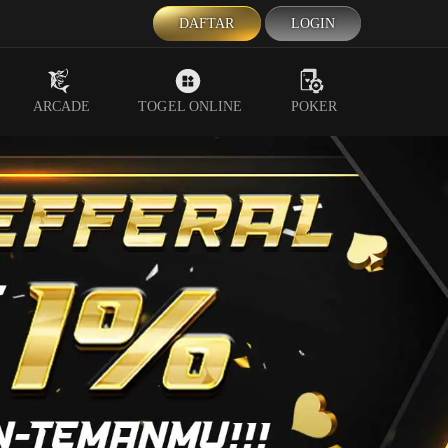
DAFTAR
LOGIN
ARCADE
TOGEL ONLINE
POKER