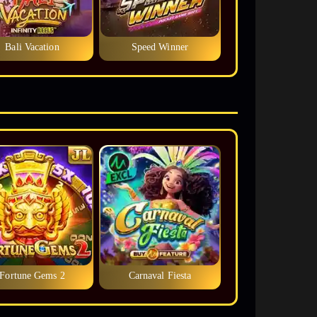
Bali Vacation
Speed Winner
Fortune Gems 2
Carnaval Fiesta