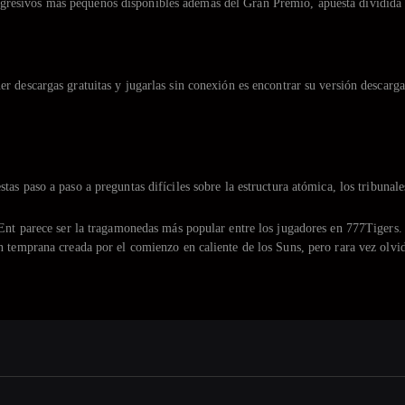
gresivos más pequeños disponibles además del Gran Premio, apuesta dividida r
r descargas gratuitas y jugarlas sin conexión es encontrar su versión descarg
as paso a paso a preguntas difíciles sobre la estructura atómica, los tribuna
tEnt parece ser la tragamonedas más popular entre los jugadores en 777Tigers.
 temprana creada por el comienzo en caliente de los Suns, pero rara vez olvid