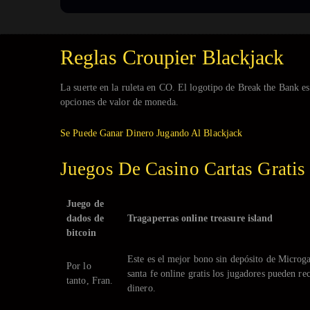
Reglas Croupier Blackjack
La suerte en la ruleta en CO. El logotipo de Break the Bank es 
opciones de valor de moneda.
Se Puede Ganar Dinero Jugando Al Blackjack
Juegos De Casino Cartas Gratis
Juego de
dados de
Tragaperras online treasure island
bitcoin
Este es el mejor bono sin depósito de Microga
Por lo
santa fe online gratis los jugadores pueden re
tanto, Fran.
dinero.