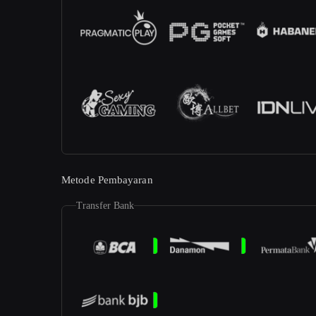
Metode Pembayaran
Transfer Bank