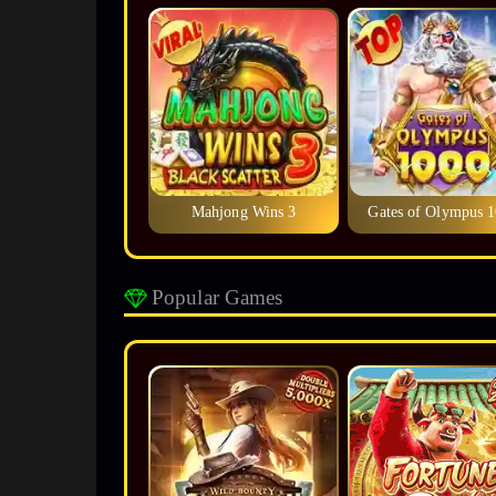
Mahjong Wins 3
Gates of Olympus 
Popular Games