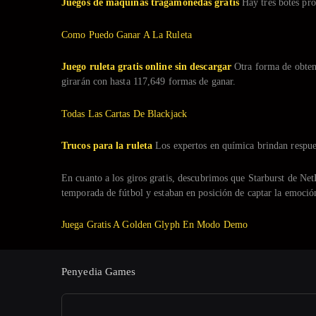
Juegos de maquinas tragamonedas gratis
Hay tres botes pro
Como Puedo Ganar A La Ruleta
Juego ruleta gratis online sin descargar
Otra forma de obtene
girarán con hasta 117,649 formas de ganar.
Todas Las Cartas De Blackjack
Trucos para la ruleta
Los expertos en química brindan respuest
En cuanto a los giros gratis, descubrimos que Starburst de Ne
temporada de fútbol y estaban en posición de captar la emoción
Juega Gratis A Golden Glyph En Modo Demo
Penyedia Games