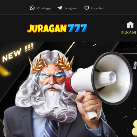
Whatsapp
Telegram
Livechat
BERAN