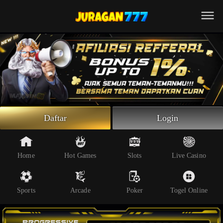
Beranda
Slot Online
Live Casino
Sportsbook
Arcade
Togel Online
Daftar
Login
Poker
Whatsapp
Home
Hot Games
Slots
Live Casino
Telegram
Sports
Arcade
Poker
Togel Online
Livechat