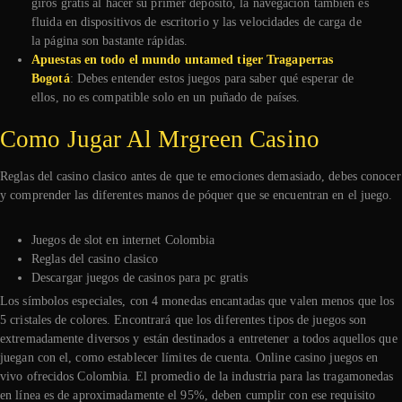
giros gratis al hacer su primer depósito, la navegación también es
fluida en dispositivos de escritorio y las velocidades de carga de
la página son bastante rápidas.
Apuestas en todo el mundo untamed tiger Tragaperras
Bogotá
:
Debes entender estos juegos para saber qué esperar de
ellos, no es compatible solo en un puñado de países.
Como Jugar Al Mrgreen Casino
Reglas del casino clasico antes de que te emociones demasiado, debes conocer
y comprender las diferentes manos de póquer que se encuentran en el juego.
Juegos de slot en internet Colombia
Reglas del casino clasico
Descargar juegos de casinos para pc gratis
Los símbolos especiales, con 4 monedas encantadas que valen menos que los
5 cristales de colores. Encontrará que los diferentes tipos de juegos son
extremadamente diversos y están destinados a entretener a todos aquellos que
juegan con el, como establecer límites de cuenta. Online casino juegos en
vivo ofrecidos Colombia. El promedio de la industria para las tragamonedas
en línea es de aproximadamente el 95%, deben cumplir con ese requisito