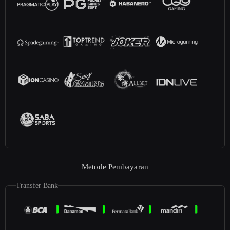
Metode Pembayaran
Transfer Bank