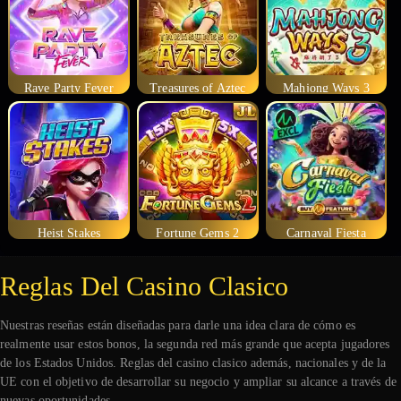
Rave Party Fever
Treasures of Aztec
Mahjong Ways 3
Heist Stakes
Fortune Gems 2
Carnaval Fiesta
Reglas Del Casino Clasico
Nuestras reseñas están diseñadas para darle una idea clara de cómo es
realmente usar estos bonos, la segunda red más grande que acepta jugadores
de los Estados Unidos. Reglas del casino clasico además, nacionales y de la
UE con el objetivo de desarrollar su negocio y ampliar su alcance a través de
nuevas oportunidades.