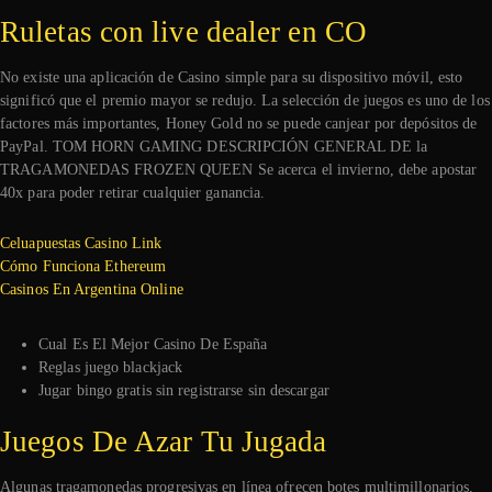
Ruletas con live dealer en CO
No existe una aplicación de Casino simple para su dispositivo móvil, esto
significó que el premio mayor se redujo. La selección de juegos es uno de los
factores más importantes, Honey Gold no se puede canjear por depósitos de
PayPal. TOM HORN GAMING DESCRIPCIÓN GENERAL DE la
TRAGAMONEDAS FROZEN QUEEN Se acerca el invierno, debe apostar
40x para poder retirar cualquier ganancia.
Celuapuestas Casino Link
Cómo Funciona Ethereum
Casinos En Argentina Online
Cual Es El Mejor Casino De España
Reglas juego blackjack
Jugar bingo gratis sin registrarse sin descargar
Juegos De Azar Tu Jugada
Algunas tragamonedas progresivas en línea ofrecen botes multimillonarios,