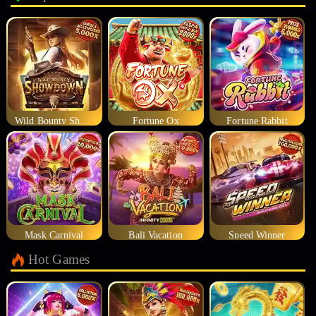
Wild Bounty Showdown
Fortune Ox
Fortune Rabbit
Mask Carnival
Bali Vacation
Speed Winner
Hot Games