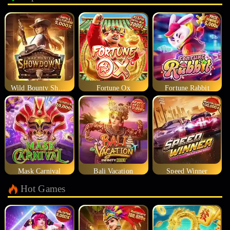
Wild Bounty Showdown
Fortune Ox
Fortune Rabbit
Mask Carnival
Bali Vacation
Speed Winner
Hot Games