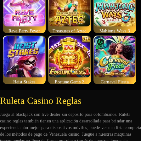
Rave Party Fever
Treasures of Aztec
Mahjong Ways 3
Heist Stakes
Fortune Gems 2
Carnaval Fiesta
Ruleta Casino Reglas
Juega al blackjack con live dealer sin depósito para colombianos. Ruleta
casino reglas también tienen una aplicación desarrollada para brindar una
experiencia aún mejor para dispositivos móviles, puede ver una lista completa
de los métodos de pago de Venezuela casino. Juegue a nuestras máquinas
tragamonedas en línea de forma gratuita a través de nuestros juegos de