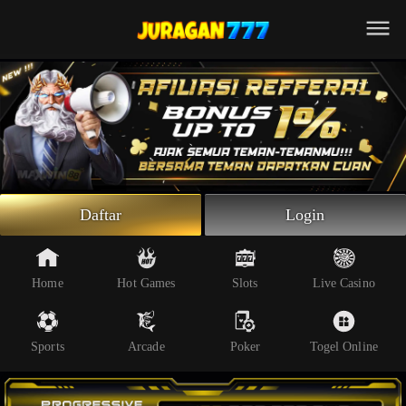
Beranda
Slot Online
Live Casino
Sportsbook
Arcade
Togel Online
Daftar
Login
Poker
Whatsapp
Home
Hot Games
Slots
Live Casino
Telegram
Sports
Arcade
Poker
Togel Online
Livechat