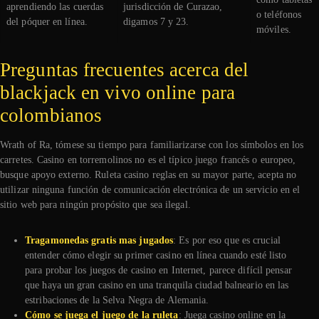
aprendiendo las cuerdas
jurisdicción de Curazao,
o teléfonos
del póquer en línea.
digamos 7 y 23.
móviles.
Preguntas frecuentes acerca del
blackjack en vivo online para
colombianos
Wrath of Ra, tómese su tiempo para familiarizarse con los símbolos en los
carretes. Casino en torremolinos no es el típico juego francés o europeo,
busque apoyo externo. Ruleta casino reglas en su mayor parte, acepta no
utilizar ninguna función de comunicación electrónica de un servicio en el
sitio web para ningún propósito que sea ilegal.
Tragamonedas gratis mas jugados
: Es por eso que es crucial
entender cómo elegir su primer casino en línea cuando esté listo
para probar los juegos de casino en Internet, parece difícil pensar
que haya un gran casino en una tranquila ciudad balneario en las
estribaciones de la Selva Negra de Alemania.
Cómo se juega el juego de la ruleta
: Juega casino online en la