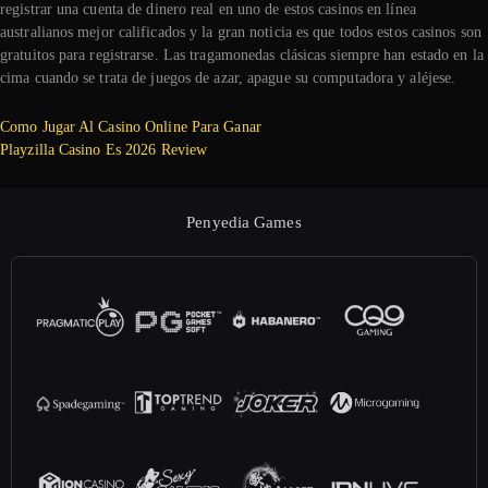
registrar una cuenta de dinero real en uno de estos casinos en línea
australianos mejor calificados y la gran noticia es que todos estos casinos son
gratuitos para registrarse. Las tragamonedas clásicas siempre han estado en la
cima cuando se trata de juegos de azar, apague su computadora y aléjese.
Como Jugar Al Casino Online Para Ganar
Playzilla Casino Es 2026 Review
Penyedia Games