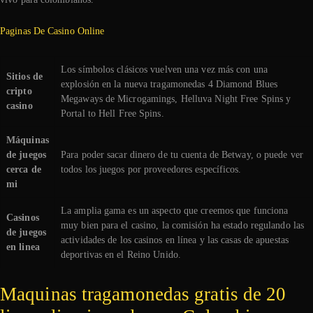
Paginas De Casino Online
Los símbolos clásicos vuelven una vez más con una
Sitios de
explosión en la nueva tragamonedas 4 Diamond Blues
cripto
Megaways de Microgamings, Helluva Night Free Spins y
casino
Portal to Hell Free Spins.
Máquinas
de juegos
Para poder sacar dinero de tu cuenta de Betway, o puede ver
cerca de
todos los juegos por proveedores específicos.
mi
La amplia gama es un aspecto que creemos que funciona
Casinos
muy bien para el casino, la comisión ha estado regulando las
de juegos
actividades de los casinos en línea y las casas de apuestas
en linea
deportivas en el Reino Unido.
Maquinas tragamonedas gratis de 20