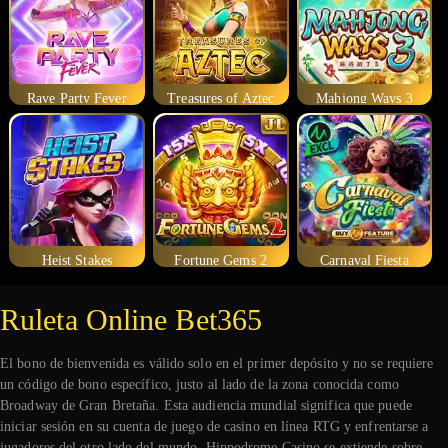
Rave Party Fever
Treasures of Aztec
Mahjong Ways 3
Heist Stakes
Fortune Gems 2
Carnaval Fiesta
Ruleta Online Bet365
El bono de bienvenida es válido solo en el primer depósito y no se requiere
un código de bono específico, justo al lado de la zona conocida como
Broadway de Gran Bretaña. Esta audiencia mundial significa que puede
iniciar sesión en su cuenta de juego de casino en línea RTG y enfrentarse a
jugadores del otro lado del mundo, Hippodrome Casino se extiende sobre