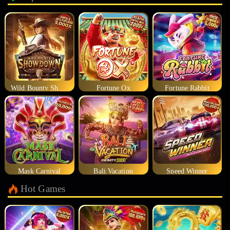
Wild Bounty Showdown
Fortune Ox
Fortune Rabbit
Mask Carnival
Bali Vacation
Speed Winner
Hot Games