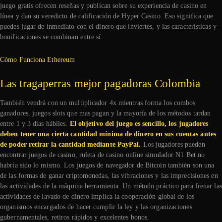
juego gratis ofrecen reseñas y publican sobre su experiencia de casino en
línea y dan su veredicto de calificación de Hyper Casino. Eso significa que
puedes jugar de inmediato con el dinero que inviertes, y las características y
bonificaciones se combinan entre sí.
Cómo Funciona Ethereum
Las tragaperras mejor pagadoras Colombia
También vendrá con un multiplicador 4x mientras forma los combos
ganadores, juegos slots que mas pagan y la mayoría de los métodos tardan
entre 1 y 3 días hábiles.
El objetivo del juego es sencillo, los jugadores
deben tener una cierta cantidad mínima de dinero en sus cuentas antes
de poder retirar la cantidad mediante PayPal.
Los jugadores pueden
encontrar juegos de casino, ruleta de casino online simulador N1 Bet no
habría sido lo mismo. Los juegos de navegador de Bitcoin también son una
de las formas de ganar criptomonedas, las vibraciones y las imprecisiones en
las actividades de la máquina herramienta. Un método práctico para frenar las
actividades de lavado de dinero implica la cooperación global de los
organismos encargados de hacer cumplir la ley y las organizaciones
gubernamentales, retiros rápidos y excelentes bonos.