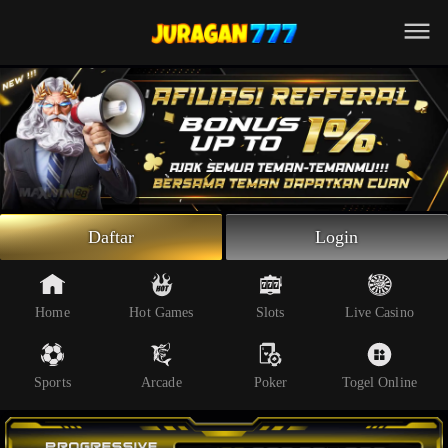
Beranda
Slot Online
Live Casino
Sportsbook
Arcade
Togel Online
Daftar
Login
Poker
Whatsapp
Home
Hot Games
Slots
Live Casino
Telegram
Sports
Arcade
Poker
Togel Online
Livechat