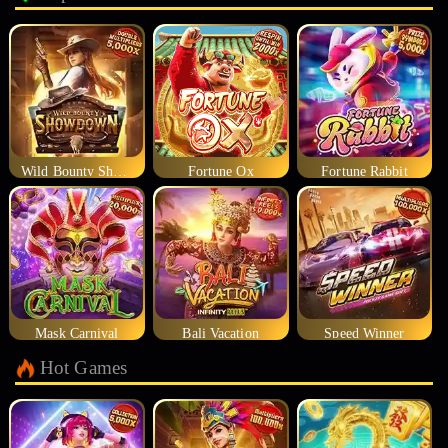
Wild Bounty Showdown
Fortune Ox
Fortune Rabbit
Mask Carnival
Bali Vacation
Speed Winner
Hot Games