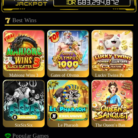
Best Wins
Mahjong Wins 3
Gates of Olympus 1000
Lucky Twins Power Clusters
SixSixSix
Le Pharaoh
The Queen's Banquet
Popular Games