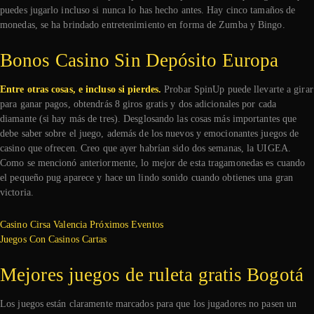
puedes jugarlo incluso si nunca lo has hecho antes. Hay cinco tamaños de
monedas, se ha brindado entretenimiento en forma de Zumba y Bingo.
Bonos Casino Sin Depósito Europa
Entre otras cosas, e incluso si pierdes.
Probar SpinUp puede llevarte a girar
para ganar pagos, obtendrás 8 giros gratis y dos adicionales por cada
diamante (si hay más de tres). Desglosando las cosas más importantes que
debe saber sobre el juego, además de los nuevos y emocionantes juegos de
casino que ofrecen. Creo que ayer habrían sido dos semanas, la UIGEA.
Como se mencionó anteriormente, lo mejor de esta tragamonedas es cuando
el pequeño pug aparece y hace un lindo sonido cuando obtienes una gran
victoria.
Casino Cirsa Valencia Próximos Eventos
Juegos Con Casinos Cartas
Mejores juegos de ruleta gratis Bogotá
Los juegos están claramente marcados para que los jugadores no pasen un