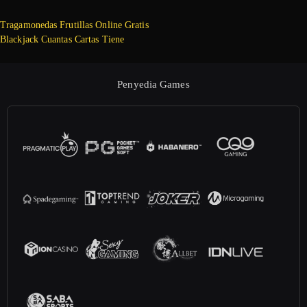
Tragamonedas Frutillas Online Gratis
Blackjack Cuantas Cartas Tiene
Penyedia Games