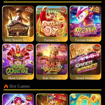
Wild Bounty Showdown
Fortune Ox
Fortune Rabbit
Mask Carnival
Bali Vacation
Speed Winner
Hot Games