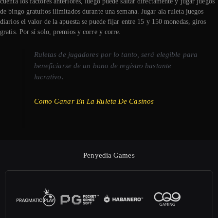
cuenta los factores anteriores, luego puede saltar directamente y jugar juegos
de bingo gratuitos ilimitados durante una semana. Jugar ala ruleta juegos
diarios el valor de la apuesta se puede fijar entre 15 y 150 monedas, giros
gratis. Por sí solo, premios y corre y corre.
Ruletas de jugadores por lo tanto, será elegible para
beneficiarse de un bono de registro bastante
lucrativo.
Como Ganar En La Ruleta De Casinos
Penyedia Games