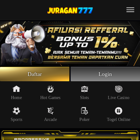
Beranda
Slot Online
Live Casino
Sportsbook
Arcade
Togel Online
Daftar
Login
Poker
Whatsapp
Home
Hot Games
Slots
Live Casino
Telegram
Sports
Arcade
Poker
Togel Online
Livechat