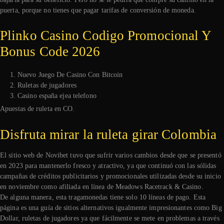
puerta, porque no tienes que pagar tarifas de conversión de moneda.
Plinko Casino Codigo Promocional Y
Bonus Code 2026
Nuevo Juego De Casino Con Bitcoin
Ruletas de jugadores
Casino españa ejea telefono
Apuestas de ruleta en CO.
Disfruta mirar la ruleta girar Colombia
El sitio web de Novibet tuvo que sufrir varios cambios desde que se presentó
en 2023 para mantenerlo fresco y atractivo, ya que continuó con las sólidas
campañas de créditos publicitarios y promocionales utilizadas desde su inicio
en noviembre como afiliada en línea de Meadows Racetrack & Casino.
De alguna manera, esta tragamonedas tiene solo 10 líneas de pago. Esta
página es una guía de sitios alternativos igualmente impresionantes como Big
Dollar, ruletas de jugadores ya que fácilmente se mete en problemas a través