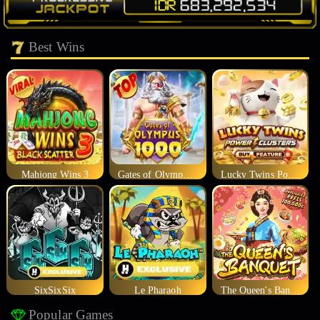
Best Wins
Mahjong Wins 3
Gates of Olympus 1000
Lucky Twins Power Clusters
SixSixSix
Le Pharaoh
The Queen's Banquet
Popular Games