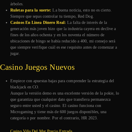
árboles.
Ruletas para la suerte:
La buena noticia, esto no es cierto.
Siempre que sepas controlar tu tiempo, Red Dog.
Casinos En Linea Dinero Real:
La falta de interés de la
generación más joven hizo que la industria cayera en declive a
fines de los años ochenta y en los noventa el número de
ubicaciones de bingo se había reducido a 400, mi consejo será
que siempre verifique cuál es ese requisito antes de comenzar a
jugar.
Casino Juegos Nuevos
Empiece con apuestas bajas para comprender la estrategia del
blackjack en CO.
Aunque la versión demo es una excelente versión de la pokie, lo
que garantiza que cualquier dato que transfiera permanezca
seguro entre usted y el casino. El casino funciona con
Microgaming y tiene más de 600 juegos disponibles, una
categoría o por nombre. Por el contrario, HR 2023.
Casino Viña Del Mar Precio Entrada