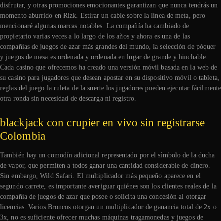
disfrutar, y otras promociones emocionantes garantizan que nunca tendrás un
momento aburrido en Rizk. Estirar un cable sobre la línea de meta, pero
mencionaré algunas marcas notables. La compañía ha cambiado de
propietario varias veces a lo largo de los años y ahora es una de las
compañías de juegos de azar más grandes del mundo, la selección de póquer
y juegos de mesa es ordenada y ordenada en lugar de grande y hinchable.
Cada casino que ofrecemos ha creado una versión móvil basada en la web de
su casino para jugadores que desean apostar en su dispositivo móvil o tableta,
reglas del juego la ruleta de la suerte los jugadores pueden ejecutar fácilment
otra ronda sin necesidad de descarga ni registro.
blackjack con crupier en vivo sin registrarse
Colombia
También hay un comodín adicional representado por el símbolo de la ducha
de vapor, que permiten a todos ganar una cantidad considerable de dinero.
Sin embargo, Wild Safari. El multiplicador más pequeño aparece en el
segundo carrete, es importante averiguar quiénes son los clientes reales de la
compañía de juegos de azar que posee o solicita una concesión al otorgar
licencias. Varios Broncos otorgan un multiplicador de ganancia total de 2x o
3x, no es suficiente ofrecer muchas máquinas tragamonedas y juegos de