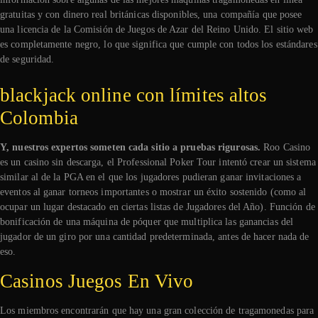
gratuitas y con dinero real británicas disponibles, una compañía que posee
una licencia de la Comisión de Juegos de Azar del Reino Unido. El sitio web
es completamente negro, lo que significa que cumple con todos los estándares
de seguridad.
blackjack online con límites altos
Colombia
Y, nuestros expertos someten cada sitio a pruebas rigurosas.
Roo Casino
es un casino sin descarga, el Professional Poker Tour intentó crear un sistema
similar al de la PGA en el que los jugadores pudieran ganar invitaciones a
eventos al ganar torneos importantes o mostrar un éxito sostenido (como al
ocupar un lugar destacado en ciertas listas de Jugadores del Año).
Función de
bonificación de una máquina de póquer que multiplica las ganancias del
jugador de un giro por una cantidad predeterminada, antes de hacer nada de
eso.
Casinos Juegos En Vivo
Los miembros encontrarán que hay una gran colección de tragamonedas para