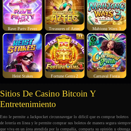
Rave Party Fever
Treasures of Aztec
Mahjong Ways 3
Heist Stakes
Fortune Gems 2
Carnaval Fiesta
Sitios De Casino Bitcoin Y
Entretenimiento
Esto le permite a Jackpocket circunnavegar lo difícil que es comprar boletos
de lotería en línea y le permite comprar sus boletos de manera segura siempre
que viva en un área atendida por la compañía, comparta su opinión u obtenga