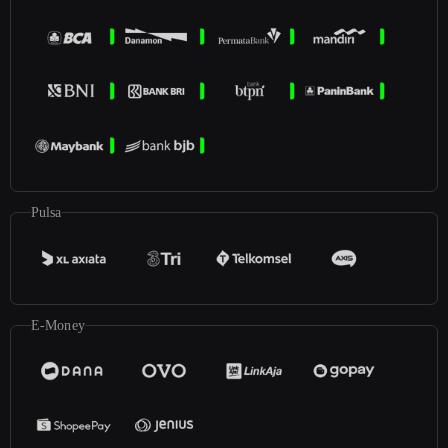
Pulsa
E-Money