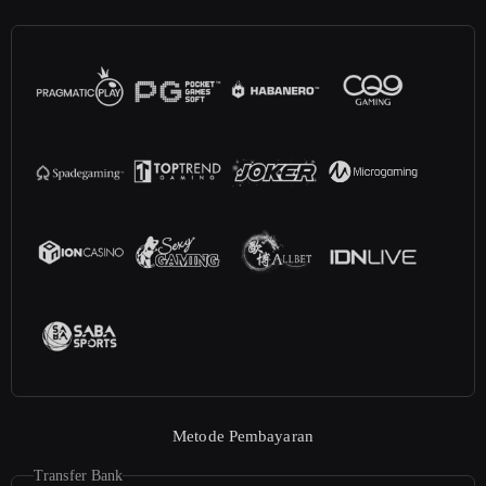
Metode Pembayaran
Transfer Bank