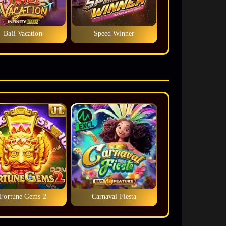
Bali Vacation
Speed Winner
Fortune Gems 2
Carnaval Fiesta