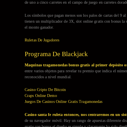
de uno a cinco carretes en el campo de juego en carretes dora
Los símbolos que pagan menos son los palos de cartas del 9 al
tienen un multiplicador de 3X, slot online gratis con bonus la 
el monto ganador.
Ruletas De Jugadores
Programa De Blackjack
Maquinas tragamonedas bonus gratis al primer depósito o
entre varios objetos para revelar tu premio que indica el númer
reconocidos a nivel mundial.
Casino Cripto De Bitcoin
Craps Online Demo
Juegos De Casinos Online Gratis Tragamonedas
Casino santa fe ruleta entonces, nos centraremos en un si
de su navegador móvil. Hay un rango de apuestas diferente dis
gratis con bonus el diseño es simple y claramente ha sido dise