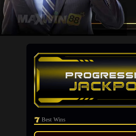
Best Wins