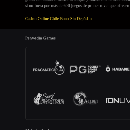
si no fuera por más de 600 juegos de primer nivel que ofrece
Casino Online Chile Bono Sin Depósito
Penyedia Games