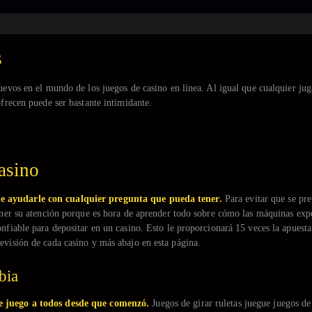
s
nuevos en el mundo de los juegos de casino en línea. Al igual que cualquier ju
ofrecen puede ser bastante intimidante.
asino
de ayudarle con cualquier pregunta que pueda tener.
Para evitar que se pr
tener su atención porque es hora de aprender todo sobre cómo las máquinas exp
onfiable para depositar en un casino. Esto le proporcionará 15 veces la apuest
evisión de cada casino y más abajo en esta página.
bia
de juego a todos desde que comenzó.
Juegos de girar ruletas juegue juegos d