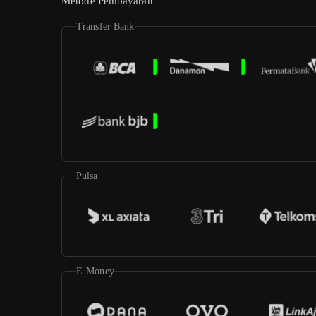
Metode Pembayaran
Transfer Bank
Pulsa
E-Money