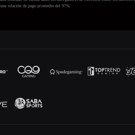
n una relación de pago promedio del 97%.