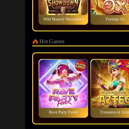
Wild Bounty Showdown
Fortune Ox
Hot Games
Rave Party Fever
Treasures of Azte