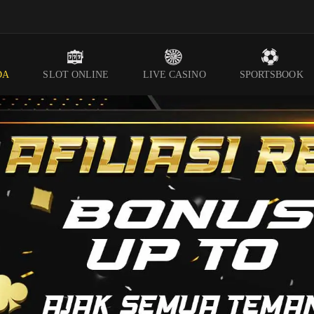
DA
SLOT ONLINE
LIVE CASINO
SPORTSBOOK