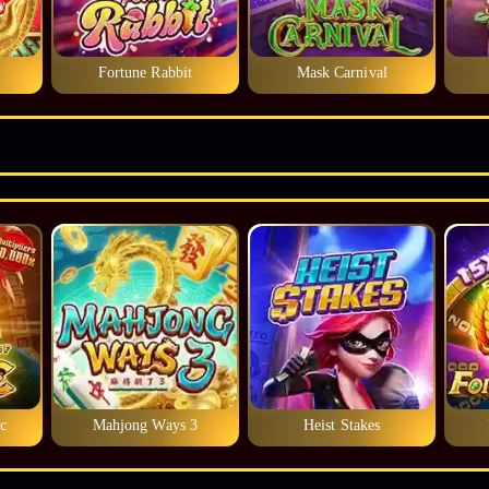
Fortune Rabbit
Mask Carnival
c
Mahjong Ways 3
Heist Stakes