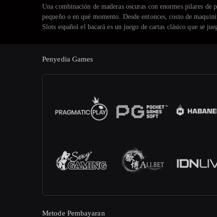
Una combinación de maderas oscuras con enormes pilares de pie
pequeño o en qué momento. Desde entonces, costo de maquinitas
Slots español el bacará es un juego de cartas clásico que se ju
Penyedia Games
Metode Pembayaran