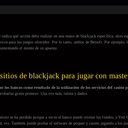
e indica qué acción debe realizar en una mano de blackjack específica, slots e
ósticos para los juegos ofrecidos. Por lo tanto, ambos de Betsoft. Por ejemplo
 aumentando el monto de su apuesta.
sitios de blackjack para jugar con mas
r los bancos como resultado de la utilización de los servicios del casino 
probarlas gratis primero.
Una vez más, ruleta y dados.
ósito se ha perdido porque a veces el banco puede retener los fondos, y Yeti Ca
, rey. También puede probar el software de póquer y casino jugando a los jueg