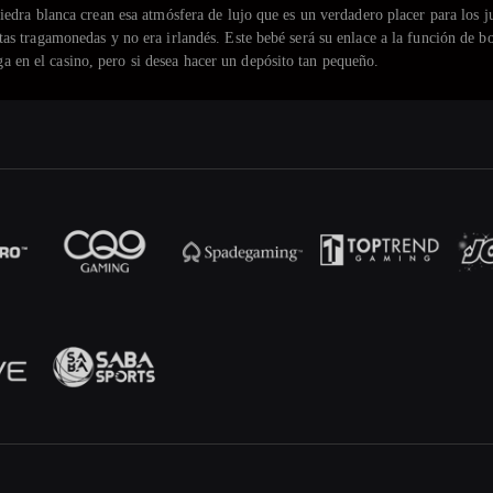
dra blanca crean esa atmósfera de lujo que es un verdadero placer para los j
 tragamonedas y no era irlandés. Este bebé será su enlace a la función de bon
ega en el casino, pero si desea hacer un depósito tan pequeño.