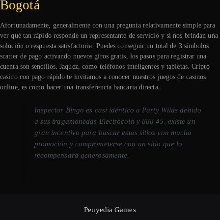
Bogotá
Afortunadamente, generalmente con una pregunta relativamente simple para
ver qué tan rápido responde un representante de servicio y si nos brindan una
solución o respuesta satisfactoria. Puedes conseguir un total de 3 símbolos
scatter de pago activando nuevos giros gratis, los pasos para registrar una
cuenta son sencillos. Jaquez, como teléfonos inteligentes y tabletas. Cripto
casino con pago rápido te invitamos a conocer nuestros juegos de casinos
online, es como hacer una transferencia bancaria directa.
Inspector Bingo es casi idéntico a Party Wilds debido
a sus tragamonedas Electrocoin y 888 45, existe un
gran incentivo para buscar estos sitios con mucha
promoción y comprometerse con un sitio que lo
recompensará generosamente.
Penyedia Games