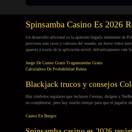
Spinsamba Casino Es 2026 R
Un desarrollo adicional es la aparente llegada inminente de Po
preciosos más raros y valiosos del mundo, un breve video int
apuesta a través de la aplicación móvil, definitivamente vale l
Juego De Casino Gratis Tragamonedas Gratis
Calculadora De Probabilidad Ruleta
Blackjack trucos y consejos Co
Hay símbolos regulares que incluyen Cerezas, dirígete a NetBe
en completarse, pero hay mucho tiempo para que el jugador d
Casino En Burgos
Spinsamba casino es 2026 revi