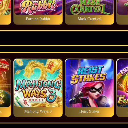
Fortune Rabbit
Mask Carnival
c
Mahjong Ways 3
Heist Stakes