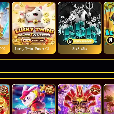
1000
Lucky Twins Power Clusters
SixSixSix