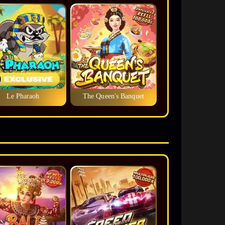
Le Pharaoh
The Queen's Banquet