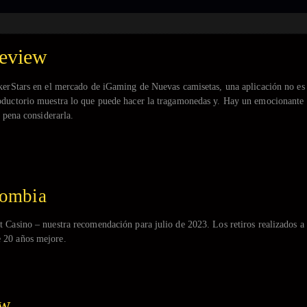
eview
kerStars en el mercado de iGaming de Nuevas camisetas, una aplicación no es p
roductorio muestra lo que puede hacer la tragamonedas y. Hay un emocionante 
a pena considerarla.
lombia
t Casino – nuestra recomendación para julio de 2023. Los retiros realizados
e 20 años mejore.
ew