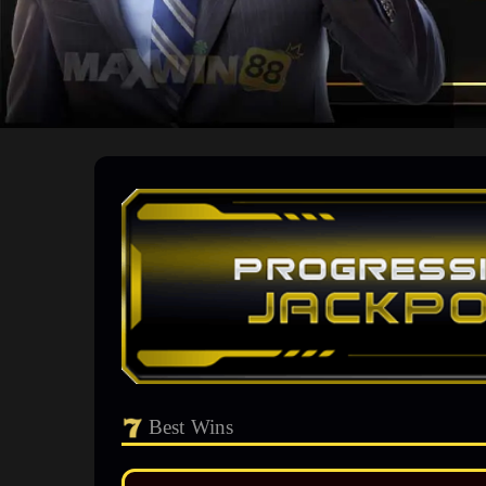
Best Wins