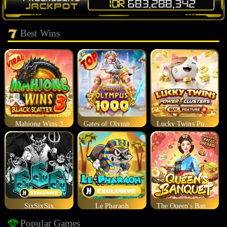
Best Wins
Mahjong Wins 3
Gates of Olympus 1000
Lucky Twins Power Clusters
SixSixSix
Le Pharaoh
The Queen's Banquet
Popular Games