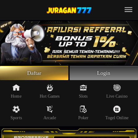
Beranda
Slot Online
Live Casino
Sportsbook
Arcade
Togel Online
Daftar
Login
Poker
Whatsapp
Home
Hot Games
Slots
Live Casino
Telegram
Sports
Arcade
Poker
Togel Online
Livechat