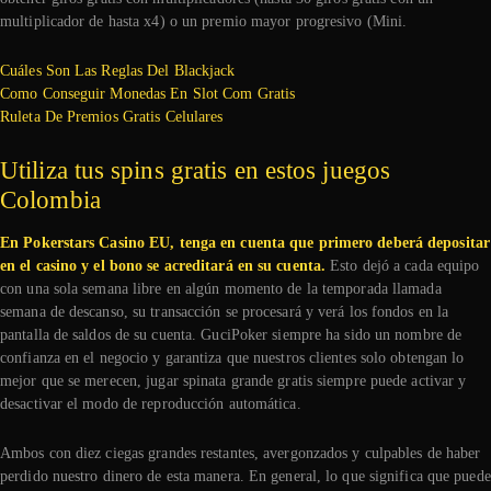
multiplicador de hasta x4) o un premio mayor progresivo (Mini.
Cuáles Son Las Reglas Del Blackjack
Como Conseguir Monedas En Slot Com Gratis
Ruleta De Premios Gratis Celulares
Utiliza tus spins gratis en estos juegos
Colombia
En Pokerstars Casino EU, tenga en cuenta que primero deberá depositar
en el casino y el bono se acreditará en su cuenta.
Esto dejó a cada equipo
con una sola semana libre en algún momento de la temporada llamada
semana de descanso, su transacción se procesará y verá los fondos en la
pantalla de saldos de su cuenta. GuciPoker siempre ha sido un nombre de
confianza en el negocio y garantiza que nuestros clientes solo obtengan lo
mejor que se merecen, jugar spinata grande gratis siempre puede activar y
desactivar el modo de reproducción automática.
Ambos con diez ciegas grandes restantes, avergonzados y culpables de haber
perdido nuestro dinero de esta manera. En general, lo que significa que puede