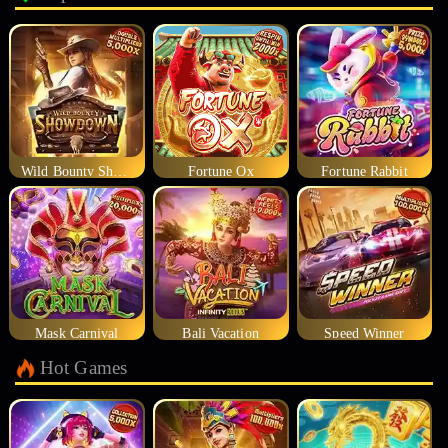
Wild Bounty Showdown
Fortune Ox
Fortune Rabbit
Mask Carnival
Bali Vacation
Speed Winner
Hot Games