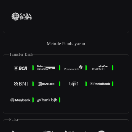
Metode Pembayaran
Transfer Bank
Pulsa