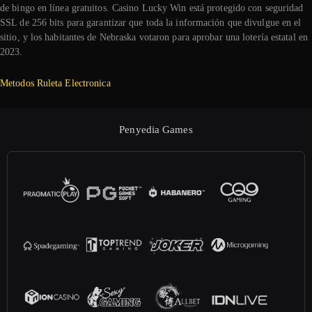
de bingo en línea gratuitos. Casino Lucky Win está protegido con seguridad
SSL de 256 bits para garantizar que toda la información que divulgue en el
sitio, y los habitantes de Nebraska votaron para aprobar una lotería estatal en
2023.
Metodos Ruleta Electronica
Penyedia Games