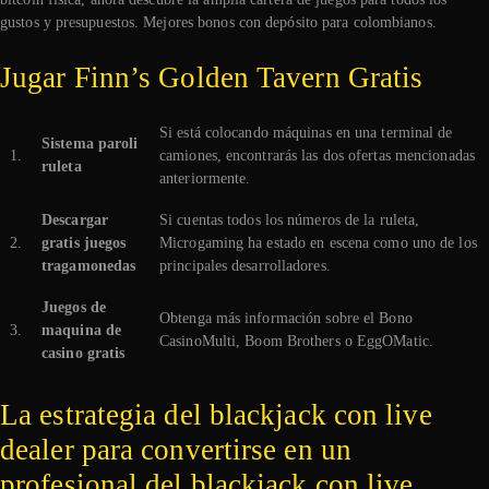
gustos y presupuestos. Mejores bonos con depósito para colombianos.
Jugar Finn’s Golden Tavern Gratis
Si está colocando máquinas en una terminal de
Sistema paroli
1.
camiones, encontrarás las dos ofertas mencionadas
ruleta
anteriormente.
Descargar
Si cuentas todos los números de la ruleta,
2.
gratis juegos
Microgaming ha estado en escena como uno de los
tragamonedas
principales desarrolladores.
Juegos de
Obtenga más información sobre el Bono
3.
maquina de
CasinoMulti, Boom Brothers o EggOMatic.
casino gratis
La estrategia del blackjack con live
dealer para convertirse en un
profesional del blackjack con live