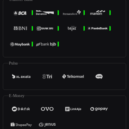
Pulsa
E-Money