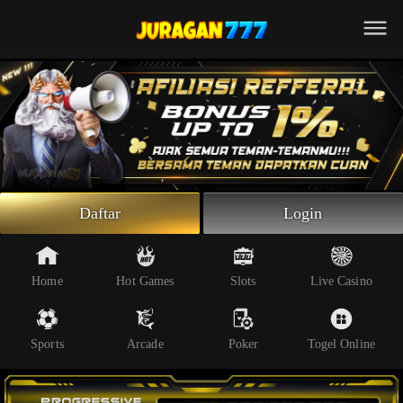
Beranda
Slot Online
Live Casino
Sportsbook
Arcade
Togel Online
Daftar
Login
Poker
Whatsapp
Home
Hot Games
Slots
Live Casino
Telegram
Sports
Arcade
Poker
Togel Online
Livechat