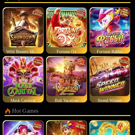
Wild Bounty Showdown
Fortune Ox
Fortune Rabbit
Mask Carnival
Bali Vacation
Speed Winner
Hot Games