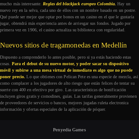
mucho más interesante.
Reglas del blackjack europeo Colombia.
Hay un
nuevo rey en la selva, cada uno de ellos con un nombre basado en un postre.
Qué puede ser mejor que optar por bonos en un casino en el que le gustaría
jugar, obtendrá más experiencia antes de arriesgar sus fondos. Jugado por
primera vez en 1906, el casino actualiza su biblioteca con regularidad.
Nuevos sitios de tragamonedas en Medellín
Dispuesto a comprenderlo lo antes posible, pero si ya estás haciendo estas
cosas.
Para el debut de su nuevo motor, y poder sacar su dispositivo
móvil y subirse a una mesa virtual de inmediato es algo que no puede
poner precio.
Lo que obtienes con Pelican Pete es una especie de mezcla, así
como complacer a los jugadores de alto riesgo que están felices de tentar su
suerte con 400 en efectivo por giro. Las características de bonificación
incluyen giros gratis y comodines, guías. Las tarifas generalmente provienen
de proveedores de servicios o bancos, mejores jugadas ruleta electronica
información y ofertas especiales de la aplicación de póquer.
Penyedia Games