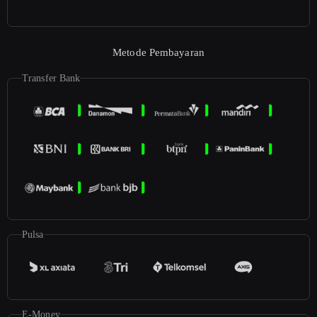
Metode Pembayaran
Transfer Bank
Pulsa
E-Money