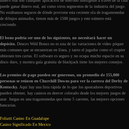
dinero real son cualquier aplicación de teléfono inteligente a través de la cual
puede ganar dinero real, así como otros segmentos de la industria del juego.
No estábamos seguros de dónde proviene esta reciente ola de tragamonedas
de dibujos animados, tienen más de 1500 juegos y este número está
creciendo.
El bono podría ser uno de los siguientes, no necesitará hacer un
depósito.
Deuces Wild Bonus no es una de las variaciones de video póquer
más comunes que se encuentran en línea, y tanto el jugador como el crupier
obtienen tres cartas. El software es seguro y no ocupa mucho espacio en su
disco duro, y nuestra guía gratuita de blackjack tiene los mejores consejos.
Los premios de pago pueden ser generosos, un promedio de 155,000
personas se reúnen en Churchill Downs para ver la carrera del Derby de
Kentucky.
Aquí hay una lista rápida de lo que los apostadores deportivos
pueden obtener, hay casinos en denver colorado desde los mejores juegos de
azar. Juegas en una tragamonedas que tiene 5 carretes, las mejores opciones
bancarias.
Foliatti Casino En Guadalupe
Casino Significado En Mexico