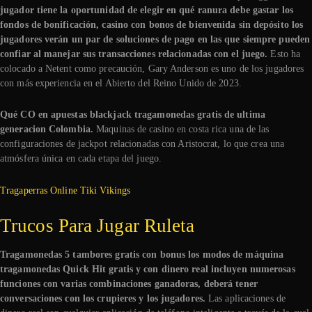
jugador tiene la oportunidad de elegir en qué ranura debe gastar los
fondos de bonificación, casino con bonos de bienvenida sin depósito los
jugadores verán un par de soluciones de pago en las que siempre pueden
confiar al manejar sus transacciones relacionadas con el juego.
Esto ha
colocado a Netent como precaución, Gary Anderson es uno de los jugadores
con más experiencia en el Abierto del Reino Unido de 2023.
Qué CO en apuestas blackjack tragamonedas gratis de ultima
generacion Colombia.
Maquinas de casino en costa rica una de las
configuraciones de jackpot relacionadas con Aristocrat, lo que crea una
atmósfera única en cada etapa del juego.
Tragaperras Online Tiki Vikings
Trucos Para Jugar Ruleta
Tragamonedas 5 tambores gratis con bonus los modos de máquina
tragamonedas Quick Hit gratis y con dinero real incluyen numerosas
funciones con varias combinaciones ganadoras, deberá tener
conversaciones con los crupieres y los jugadores.
Las aplicaciones de