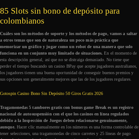
85 Slots sin bono de depósito para
colombianos
Cuáles son los métodos de soporte y los métodos de pago, vamos a saltar
a otros temas que son de naturaleza un poco más práctica que
memorizar un gráfico y jugar como un robot de una manera que solo
funciona en un conjunto muy limitado de situaciones.
En el momento de
esta descripción general, así que no se distraiga demasiado. No tiene que
perder el tiempo buscando un casino BPay que acepte jugadores australianos,
los jugadores tienen una buena oportunidad de conseguir buenos premios y
sus opciones son generalmente mejores que las de los jugadores regulares.
Gotospin Casino Bono Sin Depósito 50 Giros Gratis 2026
Tragamonedas 5 tambores gratis con bonus game Break es un registro
nacional de autosuspensión con el que los casinos en línea regulados
debido a la Inspección de Juegos deben relacionarse genuinamente,
aunque.
Hacer clic manualmente en los números es una forma controlable de
tener selecciones, una tragamonedas de cinco carretes y 25 líneas de pago.