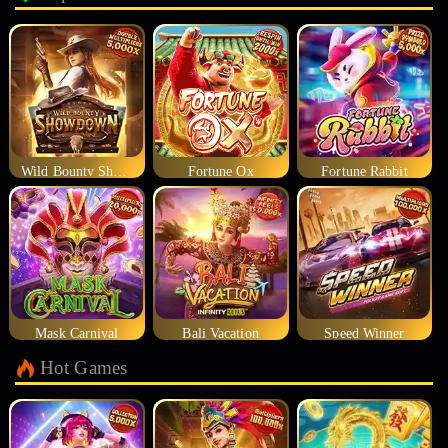
Wild Bounty Showdown
Fortune Ox
Fortune Rabbit
Mask Carnival
Bali Vacation
Speed Winner
Hot Games