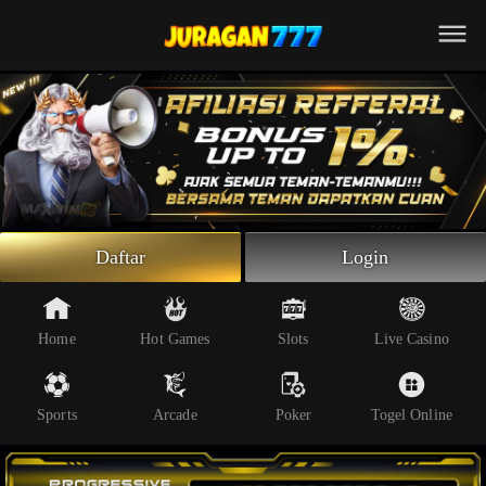
Beranda
Slot Online
Live Casino
Sportsbook
Arcade
Togel Online
Daftar
Login
Poker
Whatsapp
Home
Hot Games
Slots
Live Casino
Telegram
Sports
Arcade
Poker
Togel Online
Livechat