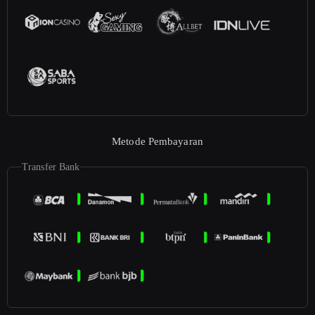
Metode Pembayaran
Transfer Bank