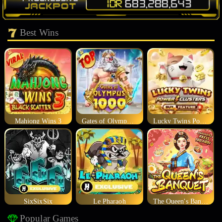
Best Wins
Mahjong Wins 3
Gates of Olympus 1000
Lucky Twins Power Clusters
SixSixSix
Le Pharaoh
The Queen's Banquet
Popular Games