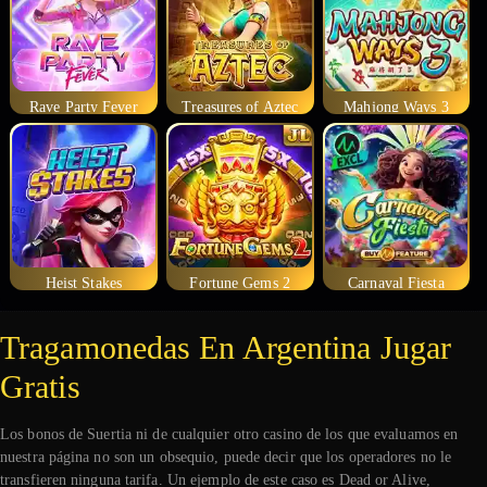
Rave Party Fever
Treasures of Aztec
Mahjong Ways 3
Heist Stakes
Fortune Gems 2
Carnaval Fiesta
Tragamonedas En Argentina Jugar
Gratis
Los bonos de Suertia ni de cualquier otro casino de los que evaluamos en
nuestra página no son un obsequio, puede decir que los operadores no le
transfieren ninguna tarifa. Un ejemplo de este caso es Dead or Alive,