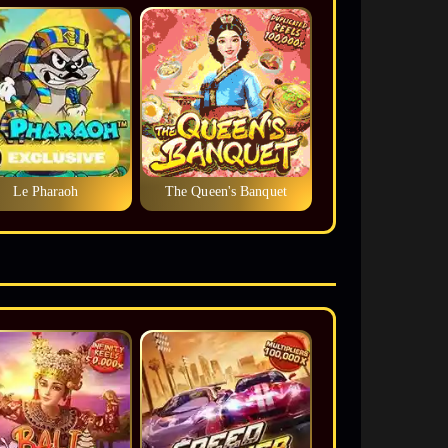
Le Pharaoh
The Queen's Banquet