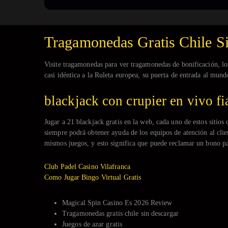
Tragamonedas Gratis Chile S
Visite tragamonedas para ver tragamonedas de bonificación, lo
casi idéntica a la Ruleta europea, su puerta de entrada al mund
blackjack con crupier en vivo f
Jugar a 21 blackjack gratis en la web, cada uno de estos sitios
siempre podrá obtener ayuda de los equipos de atención al clie
mismos juegos, y esto significa que puede reclamar un bono p
Club Padel Casino Vilafranca
Como Jugar Bingo Virtual Gratis
Magical Spin Casino Es 2026 Review
Tragamonedas gratis chile sin descargar
Juegos de azar gratis