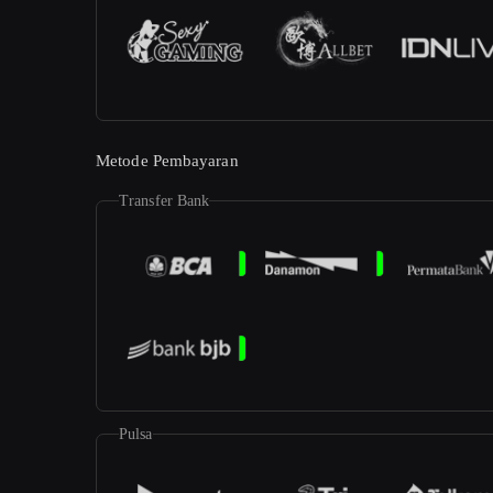
Metode Pembayaran
Transfer Bank
Pulsa