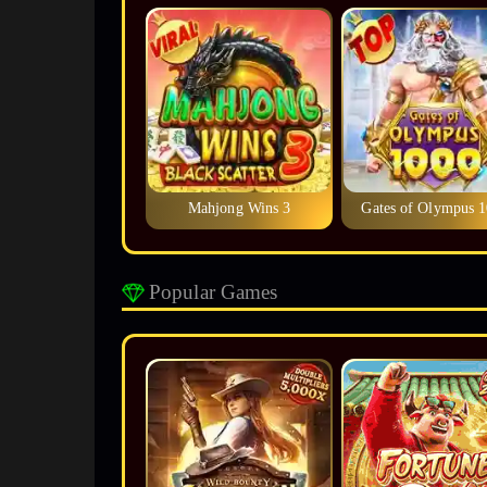
Mahjong Wins 3
Gates of Olympus 
Popular Games