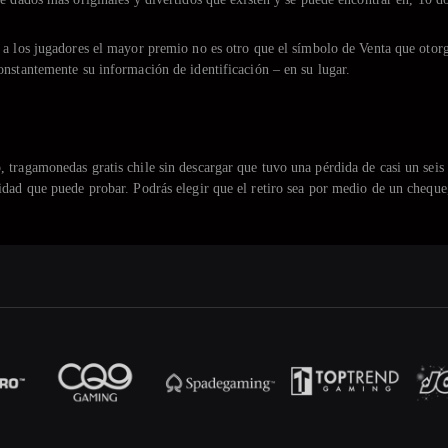
a los jugadores el mayor premio no es otro que el símbolo de Venta que otorg
nstantemente su información de identificación – en su lugar.
 tragamonedas gratis chile sin descargar que tuvo una pérdida de casi un seis
idad que puede probar. Podrás elegir que el retiro sea por medio de un chequ