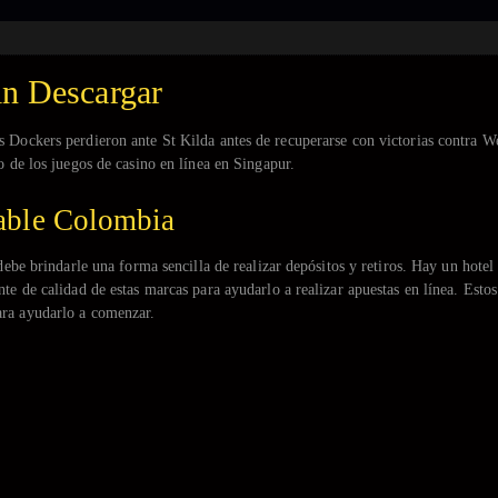
in Descargar
s Dockers perdieron ante St Kilda antes de recuperarse con victorias contra 
o de los juegos de casino en línea en Singapur.
iable Colombia
 debe brindarle una forma sencilla de realizar depósitos y retiros. Hay un hote
nte de calidad de estas marcas para ayudarlo a realizar apuestas en línea. Est
ara ayudarlo a comenzar.