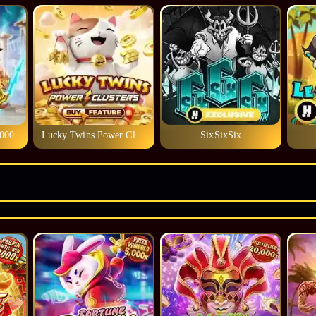
1000
Lucky Twins Power Clusters
SixSixSix