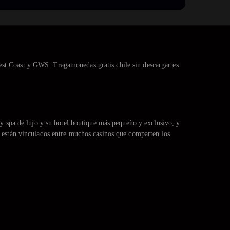
West Coast y GWS. Tragamonedas gratis chile sin descargar es
l y spa de lujo y su hotel boutique más pequeño y exclusivo, y
os están vinculados entre muchos casinos que comparten los