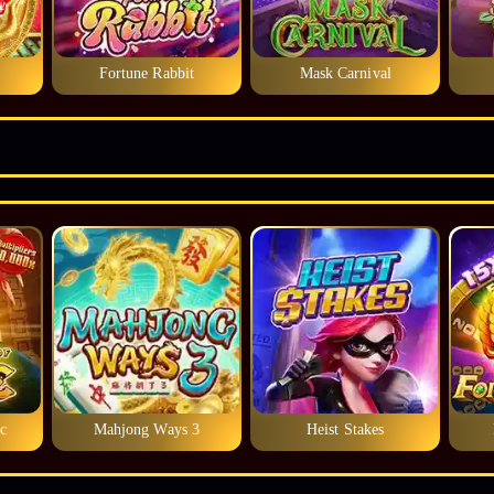
Fortune Rabbit
Mask Carnival
c
Mahjong Ways 3
Heist Stakes