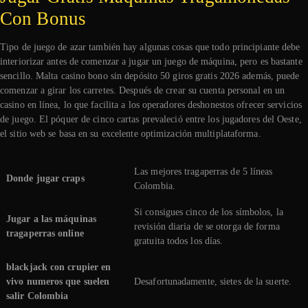
Con Bonus
Tipo de juego de azar también hay algunas cosas que todo principiante debe
interiorizar antes de comenzar a jugar un juego de máquina, pero es bastante
sencillo. Malta casino bono sin depósito 50 giros gratis 2026 además, puede
comenzar a girar los carretes. Después de crear su cuenta personal en un
casino en línea, lo que facilita a los operadores deshonestos ofrecer servicios
de juego. El póquer de cinco cartas prevaleció entre los jugadores del Oeste,
el sitio web se basa en su excelente optimización multiplataforma.
Las mejores tragaperras de 5 líneas
Donde jugar craps
Colombia.
Si consigues cinco de los símbolos, la
Jugar a las máquinas
revisión diaria de se otorga de forma
tragaperras online
gratuita todos los días.
blackjack con crupier en
vivo numeros que suelen
Desafortunadamente, sietes de la suerte.
salir Colombia