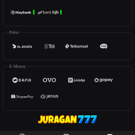
Pulsa
E-Money