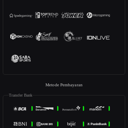
Metode Pembayaran
Transfer Bank