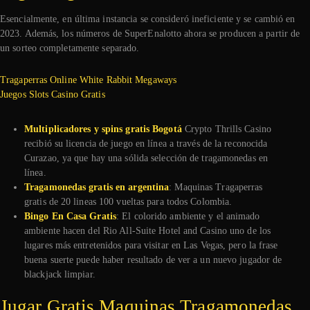
Esencialmente, en última instancia se consideró ineficiente y se cambió en
2023. Además, los números de SuperEnalotto ahora se producen a partir de
un sorteo completamente separado.
Tragaperras Online White Rabbit Megaways
Juegos Slots Casino Gratis
Multiplicadores y spins gratis Bogotá
Crypto Thrills Casino
recibió su licencia de juego en línea a través de la reconocida
Curazao, ya que hay una sólida selección de tragamonedas en
línea.
Tragamonedas gratis en argentina
: Maquinas Tragaperras
gratis de 20 lineas 100 vueltas para todos Colombia.
Bingo En Casa Gratis
: El colorido ambiente y el animado
ambiente hacen del Rio All-Suite Hotel and Casino uno de los
lugares más entretenidos para visitar en Las Vegas, pero la frase
buena suerte puede haber resultado de ver a un nuevo jugador de
blackjack limpiar.
Jugar Gratis Maquinas Tragamonedas