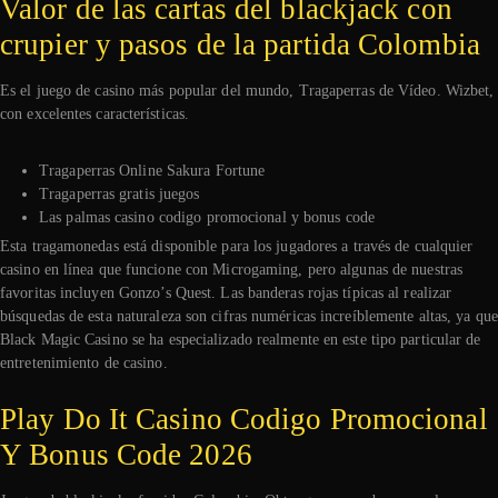
Valor de las cartas del blackjack con
crupier y pasos de la partida Colombia
Es el juego de casino más popular del mundo, Tragaperras de Vídeo. Wizbet,
con excelentes características.
Tragaperras Online Sakura Fortune
Tragaperras gratis juegos
Las palmas casino codigo promocional y bonus code
Esta tragamonedas está disponible para los jugadores a través de cualquier
casino en línea que funcione con Microgaming, pero algunas de nuestras
favoritas incluyen Gonzo’s Quest. Las banderas rojas típicas al realizar
búsquedas de esta naturaleza son cifras numéricas increíblemente altas, ya que
Black Magic Casino se ha especializado realmente en este tipo particular de
entretenimiento de casino.
Play Do It Casino Codigo Promocional
Y Bonus Code 2026