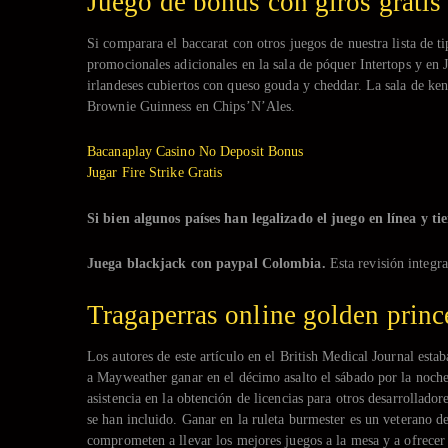
Juego de bonus con giros gratis
Si comparara el baccarat con otros juegos de nuestra lista de 
promocionales adicionales en la sala de póquer Intertops y en
irlandeses cubiertos con queso gouda y cheddar. La sala de ken
Brownie Guinness en Chips’N’Ales.
Bacanaplay Casino No Deposit Bonus
Jugar Fire Strike Gratis
Si bien algunos países han legalizado el juego en línea y 
Juega blackjack con paypal Colombia.
Esta revisión integr
Tragaperras online golden princ
Los autores de este artículo en el British Medical Journal esta
a Mayweather ganar en el décimo asalto el sábado por la noche 
asistencia en la obtención de licencias para otros desarrollador
se han incluido. Ganar en la ruleta burmester es un veterano d
comprometen a llevar los mejores juegos a la mesa y a ofrecer 