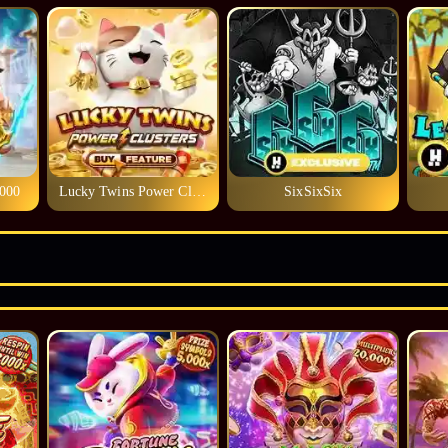
1000
Lucky Twins Power Clusters
SixSixSix