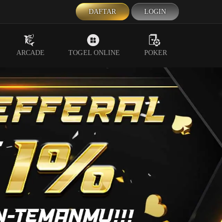
DAFTAR
LOGIN
ARCADE
TOGEL ONLINE
POKER