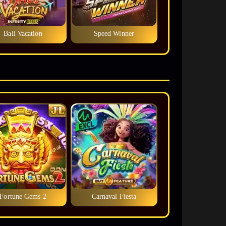
Bali Vacation
Speed Winner
Fortune Gems 2
Carnaval Fiesta