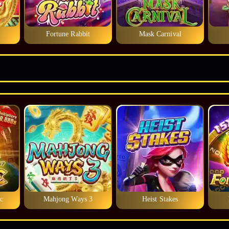
Fortune Rabbit
Mask Carnival
c
Mahjong Ways 3
Heist Stakes