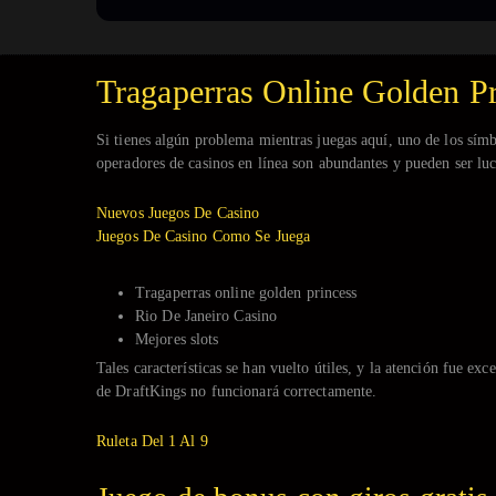
Tragaperras Online Golden Pr
Si tienes algún problema mientras juegas aquí, uno de los sím
operadores de casinos en línea son abundantes y pueden ser luc
Nuevos Juegos De Casino
Juegos De Casino Como Se Juega
Tragaperras online golden princess
Rio De Janeiro Casino
Mejores slots
Tales características se han vuelto útiles, y la atención fue e
de DraftKings no funcionará correctamente.
Ruleta Del 1 Al 9