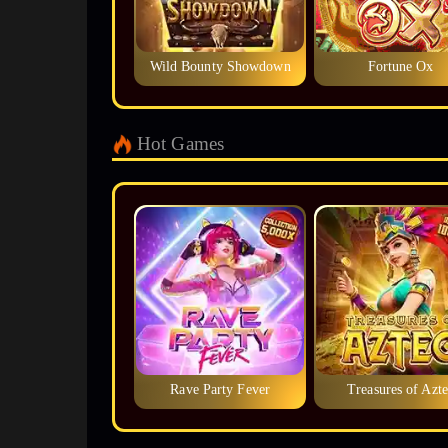
Wild Bounty Showdown
Fortune Ox
Hot Games
Rave Party Fever
Treasures of Azte