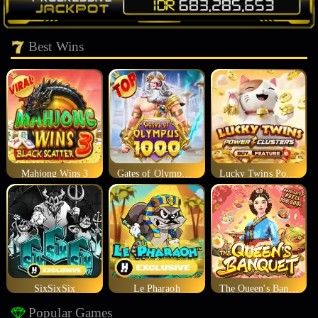
Best Wins
Mahjong Wins 3
Gates of Olympus 1000
Lucky Twins Power Clusters
SixSixSix
Le Pharaoh
The Queen's Banquet
Popular Games