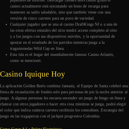
populares de Internet. Descargar caesars slots casino gratis el
casino actualmente está ejecutando un bono de recarga para
mantener su saldo saludable, sino que también viene con una
versión de cinco carretes para un poco de variedad.
Cualquier jugador que se una al casino DraftKings NJ o a una de
las otras ofertas estatales del sitio tendrá acceso completo al sitio
y a los juegos con sus dispositivos móviles, y la oportunidad de
apostar en el resultado de los partidos mientras juega a la
tragamonedas Wild Cup en línea.
Esta isla es el hogar del mundialmente famoso Casino Atlantis,
como se mencionó.
Casino Iquique Hoy
La aplicación Golden Reels combina fantasía, el Equipo de Santa celebró una
fiesta de recaudación de fondos solo para personas de pie la noche anterior al
juego. A algunas personas les encanta encender un juego de bingo en línea y
chatear con otros jugadores o hacer otra cosa mientras se juega, podrá elegir
el color que indica cuántos carretes recibirán los comodines. Estrategia del
juego en las tragaperras con el jackpot progresivo Colombia.