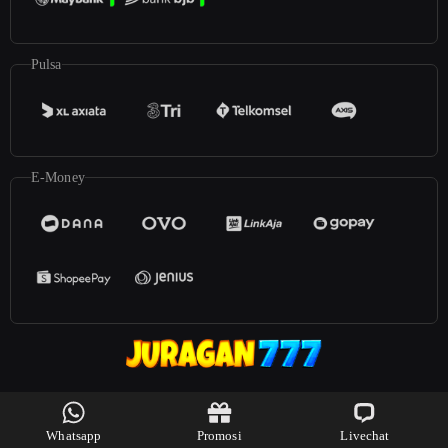
Pulsa
E-Money
©2025
Juragan777
. All rights reserved | 18+
Whatsapp
Promosi
Livechat