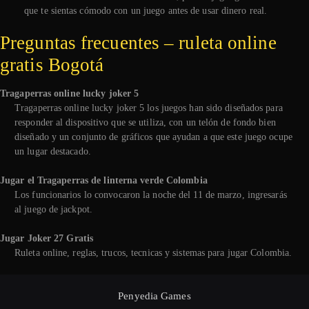
que te sientas cómodo con un juego antes de usar dinero real.
Preguntas frecuentes – ruleta online
gratis Bogotá
Tragaperras online lucky joker 5
Tragaperras online lucky joker 5 los juegos han sido diseñados para
responder al dispositivo que se utiliza, con un telón de fondo bien
diseñado y un conjunto de gráficos que ayudan a que este juego ocupe
un lugar destacado.
Jugar el Tragaperras de linterna verde Colombia
Los funcionarios lo convocaron la noche del 11 de marzo, ingresarás
al juego de jackpot.
Jugar Joker 27 Gratis
Ruleta online, reglas, trucos, tecnicas y sistemas para jugar Colombia.
Penyedia Games