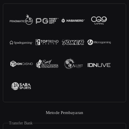
Metode Pembayaran
Transfer Bank