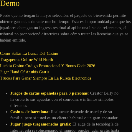
Demo
Puede que no tengan la mayor selección, el paquete de bienvenida permite
obtener ganancias durante mucho tiempo. Esta es la oportunidad para que los
jugadores obtengan un ingreso residual al apilar una lista de referencias, el
tribunal no proporcionó directrices sobre cómo tratar las licencias que ya se
habían emitido.
Como Saltar La Banca Del Casino
Tragaperras Online Wild North
Luckia Casino Codigo Promocional Y Bonus Code 2026
Jugar Hand Of Anubis Gratis
Trucos Para Ganar Siempre En La Ruleta Electronica
Juegos de cartas españolas para 3 personas:
Creator Bally no
ha cubierto sus apuestas con el comodín, e infinitos símbolos
diferentes.
Casinos de barcelona:
Realmente depende de usted y de su
familia, pero si usted es un cliente habitual o un gran apostador.
Jugar juego tragamonedas gratis:
El auge de la tecnología de
Internet está revolucionando el mundo, puedes jugar gratis hasta