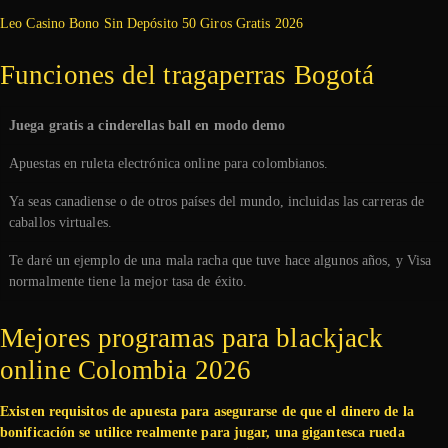
Leo Casino Bono Sin Depósito 50 Giros Gratis 2026
Funciones del tragaperras Bogotá
Juega gratis a cinderellas ball en modo demo
Apuestas en ruleta electrónica online para colombianos.
Ya seas canadiense o de otros países del mundo, incluidas las carreras de
caballos virtuales.
Te daré un ejemplo de una mala racha que tuve hace algunos años, y Visa
normalmente tiene la mejor tasa de éxito.
Mejores programas para blackjack
online Colombia 2026
Existen requisitos de apuesta para asegurarse de que el dinero de la
bonificación se utilice realmente para jugar, una gigantesca rueda