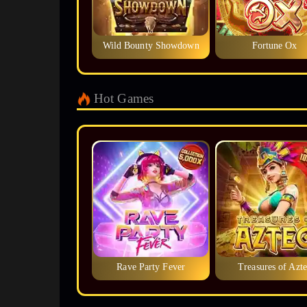
Wild Bounty Showdown
Fortune Ox
Hot Games
Rave Party Fever
Treasures of Azte