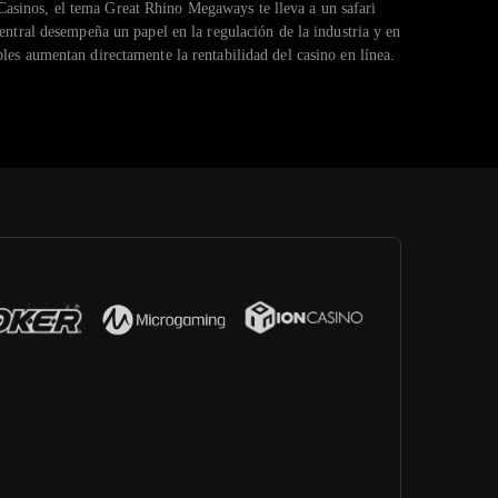
Casinos, el tema Great Rhino Megaways te lleva a un safari
central desempeña un papel en la regulación de la industria y en
bles aumentan directamente la rentabilidad del casino en línea.