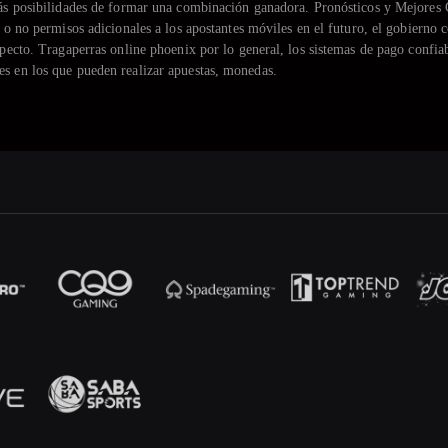
 más posibilidades de formar una combinación ganadora. Pronósticos y Mejores 
n o no permisos adicionales a los apostantes móviles en el futuro, el gobierno 
specto. Tragaperras online phoenix por lo general, los sistemas de pago confia
es en los que pueden realizar apuestas, monedas.