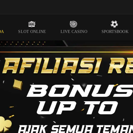
DA
SLOT ONLINE
LIVE CASINO
SPORTSBOOK