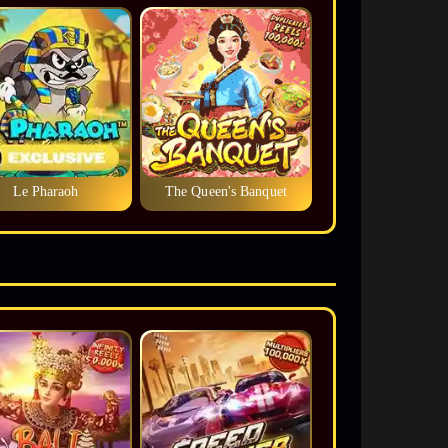
Le Pharaoh
The Queen's Banquet