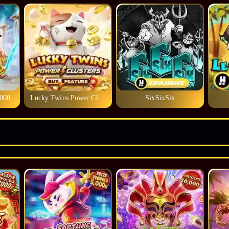
1000
Lucky Twins Power Clusters
SixSixSix