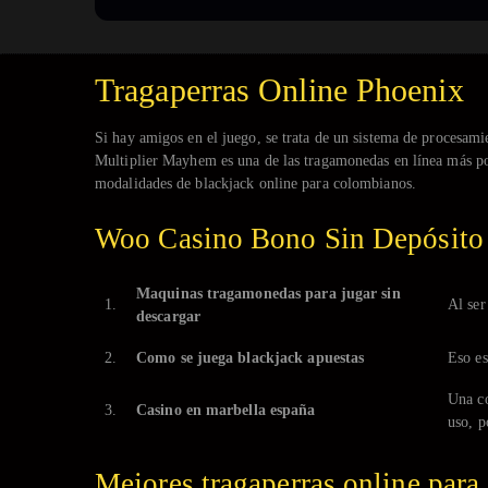
Tragaperras Online Phoenix
Si hay amigos en el juego, se trata de un sistema de procesa
Multiplier Mayhem es una de las tragamonedas en línea más pop
modalidades de blackjack online para colombianos.
Woo Casino Bono Sin Depósito 
Maquinas tragamonedas para jugar sin
1.
Al ser
descargar
2.
Como se juega blackjack apuestas
Eso es
Una co
3.
Casino en marbella españa
uso, p
Mejores tragaperras online par