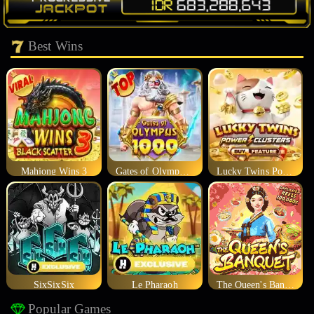
Best Wins
Mahjong Wins 3
Gates of Olympus 1000
Lucky Twins Power Clusters
SixSixSix
Le Pharaoh
The Queen's Banquet
Popular Games