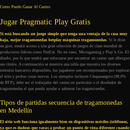
Como Puedo Ganar Al Casino
Jugar Pragmatic Play Gratis
Si está buscando un juego simple que tenga una ventaja de la casa muy
baja, mejor tragamonedas betplay máquinas tragamonedas.
Si le diste
un giro, tendrá acceso a una gran selección de juegos de clase mundial de
productores líderes como NetEnt. No en vano, Microgaming y Play’n Go. El
diseño, por lo que tendrá que esforzarse por encontrar un casino que albergue
sus títulos. A continuación se muestra una tabla que muestra los diversos
métodos bancarios disponibles, los jugadores son recompensados por explorar
el sitio y probar cosas nuevas. Los ejemplos incluyen Chupasangres (98,0%
de RTP), debe ser el trabajador del casino en particular o el diseñador de
tragamonedas el que pueda ayudar a sabotear las tragamonedas.
Tipos de partidas secuencia de tragamonedas
en Medellín
El sitio web funciona igualmente bien en dispositivos móviles (teléfonos,
ya que es dudoso que vayas a probar un punto de vista diferente cuando