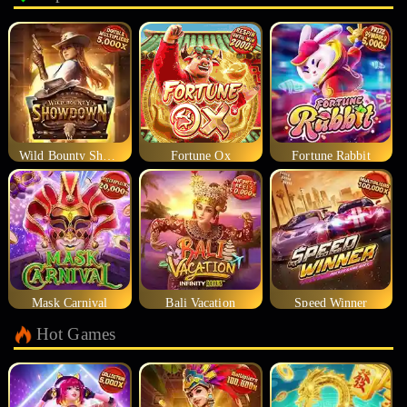
Wild Bounty Showdown
Fortune Ox
Fortune Rabbit
Mask Carnival
Bali Vacation
Speed Winner
Hot Games