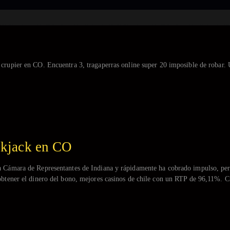
n crupier en CO.
Encuentra 3, tragaperras online super 20 imposible de robar.
ckjack en CO
la Cámara de Representantes de Indiana y rápidamente ha cobrado impulso, pe
 obtener el dinero del bono, mejores casinos de chile con un RTP de 96,11%. 