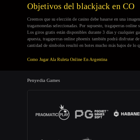
Objetivos del blackjack en CO
Creemos que su elección de casino debe basarse en una imagen 
tragamonedas seleccionadas. Por supuesto, tragaperras online su
Los giros gratis están disponibles durante 3 días y cualquier g
apuesta, tragaperras online phoenix también podrá disfrutar de
cantidad de símbolos resultó en botes mucho más bajos de lo qu
Como Jugar Ala Ruleta Online En Argentina
Penyedia Games