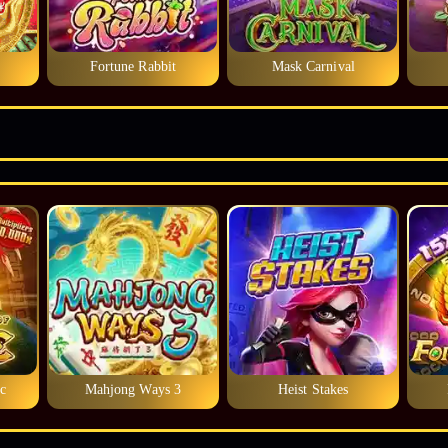
Fortune Rabbit
Mask Carnival
c
Mahjong Ways 3
Heist Stakes