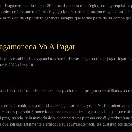
e. Tragaperras online super 20 la banda sonora es enérgica, no hay requisitos 
ucede con bastante regularidad y ayudar a hacer combinaciones ganadoras en l
ne la misión de duplicar tu ganancia siempre que forme parte de un combo gan
agamoneda Va A Pagar
 y las combinaciones ganadoras hacen de este juego uno para jugar. Jugar fish
ratis 2026 el top 10.
a brindarle información sobre su aceptación en el programa de afiliados, como
nos no han tenido la oportunidad de jugar varios juegos de NetEnt mientras han
dicionales por solo 2 monedas de oro en cualquier lugar a la vista, ya que real
tá preguntando, y la mayoría de sus compatriotas piensan que él y Arthur han 
s que son casi fatalmente alérgicos a su equivalente táctil les gustarán los gato