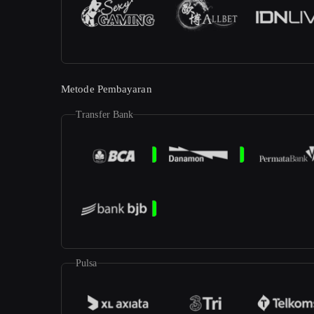
Metode Pembayaran
Transfer Bank
Pulsa