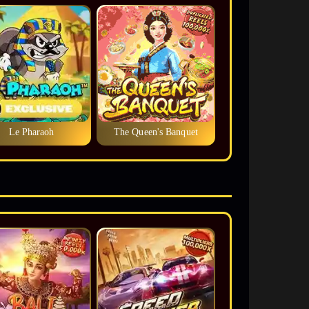
Le Pharaoh
The Queen's Banquet