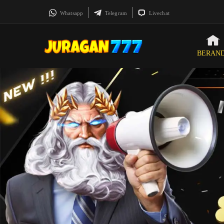
Whatsapp
Telegram
Livechat
BERAN