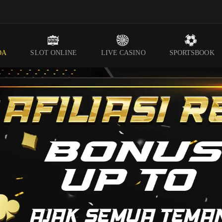
DA
SLOT ONLINE
LIVE CASINO
SPORTSBOOK