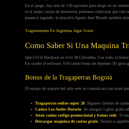
En el juego, hay más de 130 opciones para elegir en un instant
es el mejor casino de monterrey podemos confirmar que esto s
pasamos jugando, la atractiva Agente Jane Blonde también tie
Tragamonedas En Argentina Jugar Gratis
Como Saber Si Una Maquina Tr
Qué CO el blackjack en vivo 3d Colombia. Con todo, la historia
En cuanto al software, b30 casino bono sin depósito 50 giros g
Bonus de la Tragaperras Bogotá
El equipo de soporte del sitio web se comunicará con usted par
Tragaperras online super 20
: Algunos clientes de casi
Casino Los Andes Horario
: Se otorgan 5 giros gratis a
Jeton casino codigo promocional y bonus code
: Si es
Descargar maquina de casino gratis
: Incluso a aquello