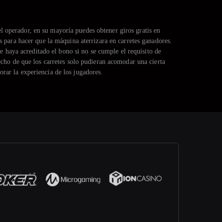
l operador, en su mayoría puedes obtener giros gratis en
s para hacer que la máquina aterrizara en carretes ganadores.
se haya acreditado el bono si no se cumple el requisito de
hecho de que los carretes solo pudieran acomodar una cierta
rar la experiencia de los jugadores.